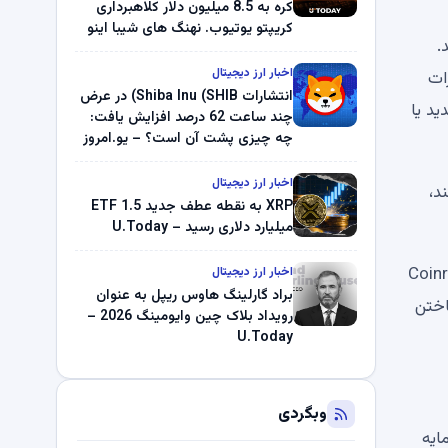
کره به 8.5 میلیون دلار کلاهبرداری
کریپتو یوتیوب. نهنگ های شیبا اینو
 متعدد علیه چندین پروژه در سال 2023 شد.
(SHIB) به دلیل خرابی پمپ قیمت
ناپدید می شوند. بلک راک 89.83
اخبار ارز دیجیتال
ات
میلیون دلار U-Turn در بیت کوین را
انتشارات Shiba Inu (SHIB) در عرض
ایی جدید یا
ثبت کرد – گزارش کریپتو صبح –
چند ساعت 62 درصد افزایش یافت:
U.Today
چه چیزی پشت آن است؟ – یو.امروز
اخبار ارز دیجیتال
د،
XRP به نقطه عطف جدید ETF 1.5
میلیارد دلاری رسید – U.Today
 دیجیتال در ایالات متحده دشوار است، مدیر عامل Coinroots
اخبار ارز دیجیتال
براد گارلینگ هاوس ریپل به عنوان
اختن
رویداد بلاک چین وایومینگ 2026 –
U.Today
وبگردی
ایه