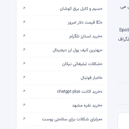
 می
سیم و کابل برق کوشان
↗
💵 قیمت دلار امروز
↗
Spotify
خرید استارز تلگرام
↗
لگراف
بهترین کیف پول ارز دیجیتال
↗
شکلات تبلیغاتی نیکان
↗
اخبار فوتبال
↗
خرید اکانت chatgpt plus
↗
خرید نقره مشهد
↗
مزایای شکلات برای سلامتی پوست
↗