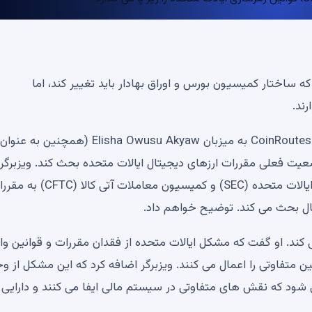
 ساختار کمیسیون بورس و اوراق بهادار باید تغییر کند، اما
ند.
مدیر عامل CoinRoutes، Dave Weisberger به میزبان Elisha Owusu Akyaw (همچنین به عنوان
ورد وضعیت فعلی مقررات ارزهای دیجیتال ایالات متحده بحث کند. ویزبرگر
درباره چگونگی نزدیک شدن کمیسیون بورس و اوراق بهادار ایالات متحده (SEC) و کمیسیون 
ال بحث می کند. توضیح خواهم داد.
می کند. او گفت که مشکل ایالات متحده از فقدان مقررات و قوانین و
 متفاوتی را اعمال می کنند. ویزبرگر اضافه کرد که این مشکل از و
ه مختلف به نام های SEC و CFTC ناشی می شود که نقش های متفاوتی در سیستم مالی ایفا می کنند و دارا