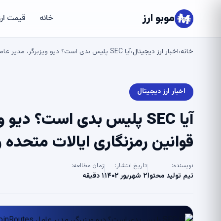
موبو ارز
خانه
قیمت ارز
خانه
اخبار ارز دیجیتال
آیا SEC پلیس بدی است؟ دیو ویزبرگر، مدیر عامل CoinRoutes، قوانین رمزنگاری ایالات متحده را زیر پا می گذارد
›
›
اخبار ارز دیجیتال
قوانین رمزنگاری ایالات متحده را
نویسنده:
تاریخ انتشار:
زمان مطالعه:
تیم تولید محتوا
۲ شهریور ۱۴۰۲
۱ دقیقه