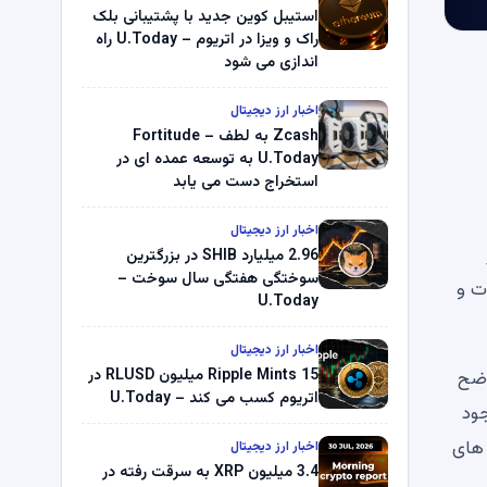
استیبل کوین جدید با پشتیبانی بلک
راک و ویزا در اتریوم – U.Today راه
اندازی می شود
اخبار ارز دیجیتال
Zcash به لطف Fortitude –
U.Today به توسعه عمده ای در
استخراج دست می یابد
اخبار ارز دیجیتال
2.96 میلیارد SHIB در بزرگترین
سوختگی هفتگی سال سوخت –
معاملات آتی کالا (CFTC) به مقررات و
U.Today
اخبار ارز دیجیتال
Ripple Mints 15 میلیون RLUSD در
اضح
اتریوم کسب می کند – U.Today
جود
یی های
اخبار ارز دیجیتال
3.4 میلیون XRP به سرقت رفته در