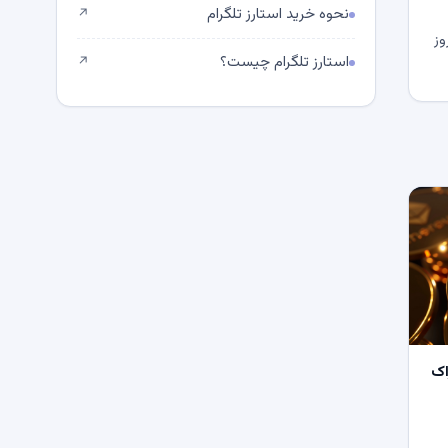
نحوه خرید استارز تلگرام
↗
وز
استارز تلگرام چیست؟
↗
اک