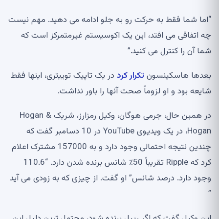
“اما شما فقط به حرکت رو به جلو ادامه می دهید. مهم نیست
چه اتفاقی می افتد، این یک اکوسیستم غیرمتمرکز است که
شما آن را کنترل می کنید.”
بعدها هاسکینسون
تکرار کرد
در یک تاپیک توییتری، اینها فقط
شایعه بود و او لزوماً صحت آنها را باور نداشت.
در همین حال، جرمی هوگان، وکیل رمزارز، شریک Hogan &
Hogan، در یک ویدیوی YouTube در 10 دسامبر گفت که
چندین نتیجه احتمالی وجود دارد و به 157000 مشترک اعلام
کرد که Ripple تقریباً 50٪ شانس برنده شدن دارد. “110.6
وجود دارد. درصد شانس” او گفت. از چیزی که به زودی می آید
”
این وکیل گفت که اگر ریپل برنده شود، محتمل ترین دلیل این