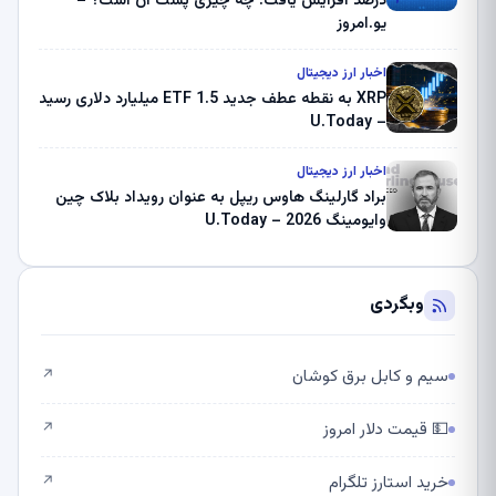
درصد افزایش یافت: چه چیزی پشت آن است؟ –
یو.امروز
اخبار ارز دیجیتال
XRP به نقطه عطف جدید ETF 1.5 میلیارد دلاری رسید
– U.Today
اخبار ارز دیجیتال
براد گارلینگ هاوس ریپل به عنوان رویداد بلاک چین
وایومینگ 2026 – U.Today
وبگردی
سیم و کابل برق کوشان
↗
💵 قیمت دلار امروز
↗
خرید استارز تلگرام
↗