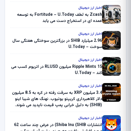
اخبار ارز دیجیتال
Zcash به لطف Fortitude – U.Today به توسعه
عمده ای در استخراج دست می یابد
اخبار ارز دیجیتال
2.96 میلیارد SHIB در بزرگترین سوختگی هفتگی سال
سوخت – U.Today
اخبار ارز دیجیتال
Ripple Mints 15 میلیون RLUSD در اتریوم کسب می
کند – U.Today
اخبار ارز دیجیتال
3.4 میلیون XRP به سرقت رفته در کره به 8.5 میلیون
دلار کلاهبرداری کریپتو یوتیوب. نهنگ های شیبا اینو
(SHIB) به دلیل خرابی پمپ قیمت ناپدید می شوند.
بلک راک 89.83 میلیون دلار U-Turn در بیت کوین را
ثبت کرد – گزارش کریپتو صبح – U.Today
اخبار ارز دیجیتال
انتشارات Shiba Inu (SHIB) در عرض چند ساعت 62