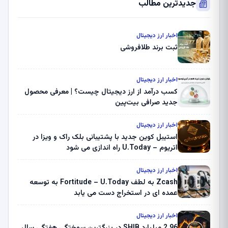
جدیدترین مطالب
اخبار ارز دیجیتال
ثبت برند طلافروشی
اخبار ارز دیجیتال
کسب درآمد از ارز دیجیتال چیست؟ | معرفی محصول
جدید صرافی بیت‌پین
اخبار ارز دیجیتال
استیبل کوین جدید با پشتیبانی بلک راک و ویزا در
اتریوم – U.Today راه اندازی می شود
اخبار ارز دیجیتال
Zcash به لطف Fortitude – U.Today به توسعه
عمده ای در استخراج دست می یابد
اخبار ارز دیجیتال
2.96 میلیارد SHIB در بزرگترین سوختگی هفتگی سال