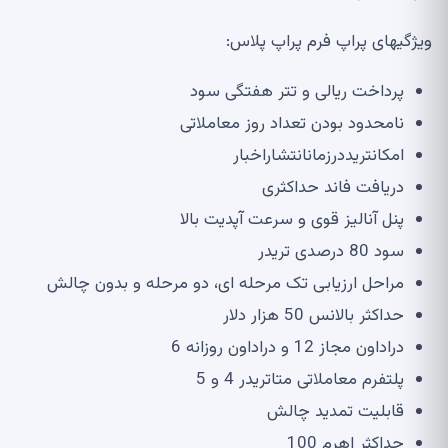
ویژگی
های پراپ فرم پراپ پلاس
:
پرداخت ریالی و تتر هفتگی سود
نامحدود بودن تعداد روز معاملاتی
امکانتریددرزمانانتشاراخبار
دریافت فاند حداکثری
پنل آنالیز قوی و سرعت آپدیت بالا
سود
80
درصدی تریدر
مراحل ارزیابی تک مرحله ای، دو مرحله و بدون چالش
حداکثر بالانس
50
هزار دلار
دراداون مجاز
12
و دراداون روزانه
6
پلتفرم معاملاتی متاتریدر
4
و
5
قابلیت تمدید چالش
حداکثر اهرم
100