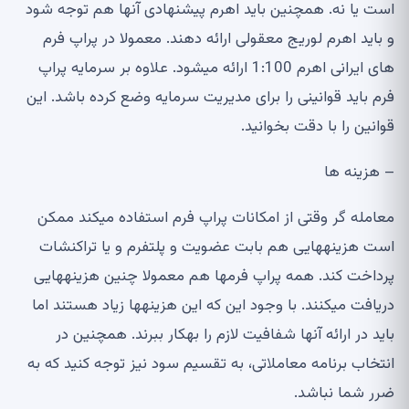
است یا نه
.
همچنین باید اهرم پیشنهادی آنها هم توجه شود
و باید اهرم لوریج معقولی ارائه دهند
.
معمولا در پراپ فرم
های ایرانی اهرم
1:100
ارائه می
شود
.
علاوه بر سرمایه پراپ
فرم باید قوانینی را برای مدیریت سرمایه وضع کرده باشد
.
این
قوانین را با دقت بخوانید
.
–
هزینه ها
معامله گر وقتی از امکانات پراپ فرم استفاده می
کند ممکن
است هزینه
هایی هم بابت عضویت و پلتفرم و یا تراکنشات
پرداخت کند
.
همه پراپ فرم
ها هم معمولا چنین هزینه
هایی
دریافت می
کنند
.
با وجود این که این هزینه
ها زیاد هستند اما
باید در ارائه آن
ها شفافیت لازم را به
کار ببرند
.
همچنین در
انتخاب برنامه معاملاتی، به تقسیم سود نیز توجه کنید که به
ضرر شما نباشد
.