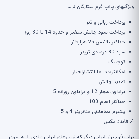
ویژگی
های پراپ فرم ستارگان ترید
پرداخت ریالی و تتر
پرداخت سود چالش متغیر و حدود
14
تا
30
روز
حداکثر بالانس
25
هزاردلار
سود
80
درصدی تریدر
کوچینگ
امکانتریددرزمانانتشاراخبار
تمدید چالش
دراداون مجاز
12
و دراداون روزانه
5
حداکثر اهرم
100
پلتفرم معاملاتی متاتریدر
4
و
5
4.
فاندد مکس
پراپ فرم برتر ایرانی دیگر که تریدرهای ایرانی زیادی را به سوی