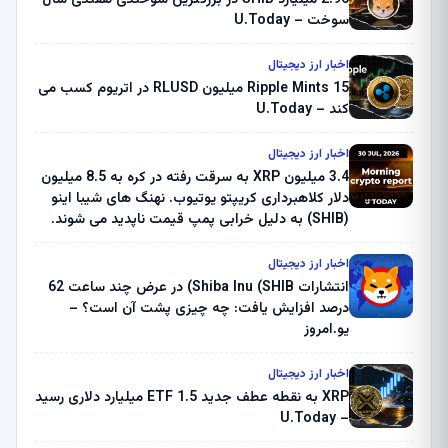
سوخت – U.Today
اخبار ارز دیجیتال
Ripple Mints 15 میلیون RLUSD در اتریوم کسب می
کند – U.Today
اخبار ارز دیجیتال
3.4 میلیون XRP به سرقت رفته در کره به 8.5 میلیون
دلار کلاهبرداری کریپتو یوتیوب. نهنگ های شیبا اینو
(SHIB) به دلیل خرابی پمپ قیمت ناپدید می شوند.
بلک راک 89.83 میلیون دلار U-Turn در بیت کوین را
ثبت کرد – گزارش کریپتو صبح – U.Today
اخبار ارز دیجیتال
انتشارات Shiba Inu (SHIB) در عرض چند ساعت 62
درصد افزایش یافت: چه چیزی پشت آن است؟ –
یو.امروز
اخبار ارز دیجیتال
XRP به نقطه عطف جدید ETF 1.5 میلیارد دلاری رسید
– U.Today