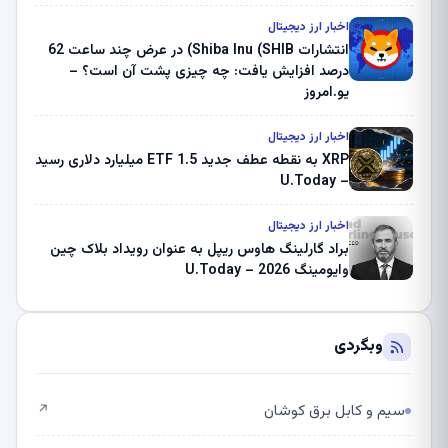
بلک راک 89.83 میلیون دلار U-Turn در بیت کوین را
ثبت کرد – گزارش کریپتو صبح – U.Today
اخبار ارز دیجیتال
انتشارات Shiba Inu (SHIB) در عرض چند ساعت 62
درصد افزایش یافت: چه چیزی پشت آن است؟ –
یو.امروز
اخبار ارز دیجیتال
XRP به نقطه عطف جدید ETF 1.5 میلیارد دلاری رسید
– U.Today
اخبار ارز دیجیتال
براد گارلینگ هاوس ریپل به عنوان رویداد بلاک چین
وایومینگ 2026 – U.Today
وبگردی
سیم و کابل برق کوشان
↗