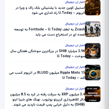
اخبار ارز دیجیتال
استیبل کوین جدید با پشتیبانی بلک راک و ویزا در
اتریوم – U.Today راه اندازی می شود
اخبار ارز دیجیتال
Zcash به لطف Fortitude – U.Today به توسعه
عمده ای در استخراج دست می یابد
اخبار ارز دیجیتال
2.96 میلیارد SHIB در بزرگترین سوختگی هفتگی سال
سوخت – U.Today
اخبار ارز دیجیتال
Ripple Mints 15 میلیون RLUSD در اتریوم کسب می
کند – U.Today
اخبار ارز دیجیتال
3.4 میلیون XRP به سرقت رفته در کره به 8.5 میلیون
دلار کلاهبرداری کریپتو یوتیوب. نهنگ های شیبا اینو
(SHIB) به دلیل خرابی پمپ قیمت ناپدید می شوند.