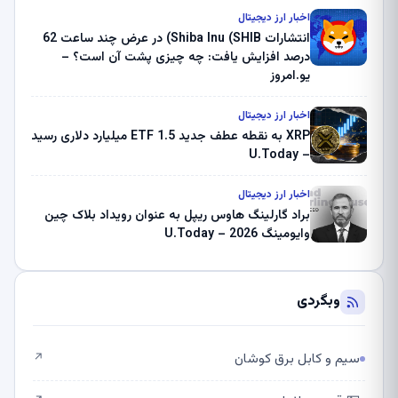
ثبت کرد – گزارش کریپتو صبح – U.Today
اخبار ارز دیجیتال
انتشارات Shiba Inu (SHIB) در عرض چند ساعت 62
درصد افزایش یافت: چه چیزی پشت آن است؟ –
یو.امروز
اخبار ارز دیجیتال
XRP به نقطه عطف جدید ETF 1.5 میلیارد دلاری رسید
– U.Today
اخبار ارز دیجیتال
براد گارلینگ هاوس ریپل به عنوان رویداد بلاک چین
وایومینگ 2026 – U.Today
وبگردی
سیم و کابل برق کوشان
↗