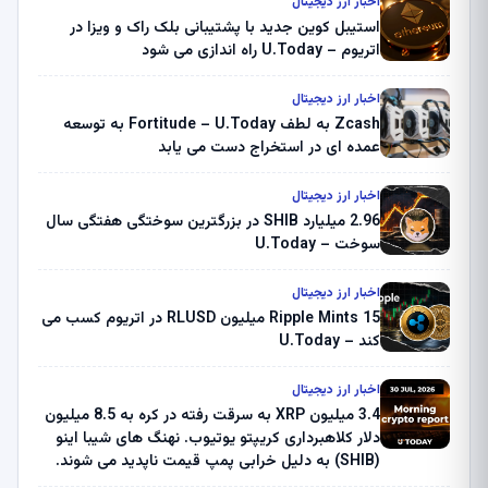
اخبار ارز دیجیتال
استیبل کوین جدید با پشتیبانی بلک راک و ویزا در
اتریوم – U.Today راه اندازی می شود
اخبار ارز دیجیتال
Zcash به لطف Fortitude – U.Today به توسعه
عمده ای در استخراج دست می یابد
اخبار ارز دیجیتال
2.96 میلیارد SHIB در بزرگترین سوختگی هفتگی سال
سوخت – U.Today
اخبار ارز دیجیتال
Ripple Mints 15 میلیون RLUSD در اتریوم کسب می
کند – U.Today
اخبار ارز دیجیتال
3.4 میلیون XRP به سرقت رفته در کره به 8.5 میلیون
دلار کلاهبرداری کریپتو یوتیوب. نهنگ های شیبا اینو
(SHIB) به دلیل خرابی پمپ قیمت ناپدید می شوند.
بلک راک 89.83 میلیون دلار U-Turn در بیت کوین را