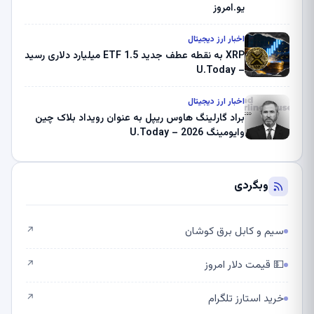
یو.امروز
اخبار ارز دیجیتال
XRP به نقطه عطف جدید ETF 1.5 میلیارد دلاری رسید
– U.Today
اخبار ارز دیجیتال
براد گارلینگ هاوس ریپل به عنوان رویداد بلاک چین
وایومینگ 2026 – U.Today
وبگردی
سیم و کابل برق کوشان
↗
💵 قیمت دلار امروز
↗
خرید استارز تلگرام
↗