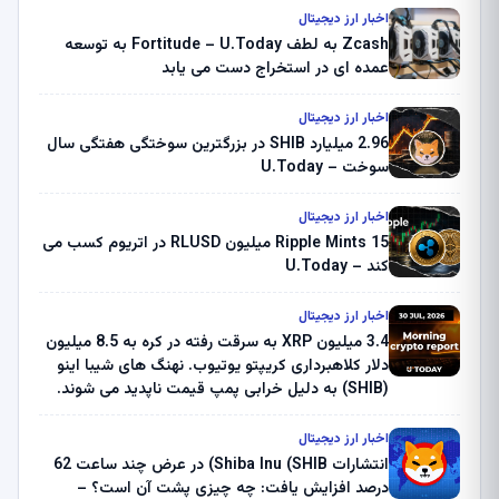
اخبار ارز دیجیتال
Zcash به لطف Fortitude – U.Today به توسعه
عمده ای در استخراج دست می یابد
اخبار ارز دیجیتال
2.96 میلیارد SHIB در بزرگترین سوختگی هفتگی سال
سوخت – U.Today
اخبار ارز دیجیتال
Ripple Mints 15 میلیون RLUSD در اتریوم کسب می
کند – U.Today
اخبار ارز دیجیتال
3.4 میلیون XRP به سرقت رفته در کره به 8.5 میلیون
دلار کلاهبرداری کریپتو یوتیوب. نهنگ های شیبا اینو
(SHIB) به دلیل خرابی پمپ قیمت ناپدید می شوند.
بلک راک 89.83 میلیون دلار U-Turn در بیت کوین را
ثبت کرد – گزارش کریپتو صبح – U.Today
اخبار ارز دیجیتال
انتشارات Shiba Inu (SHIB) در عرض چند ساعت 62
درصد افزایش یافت: چه چیزی پشت آن است؟ –