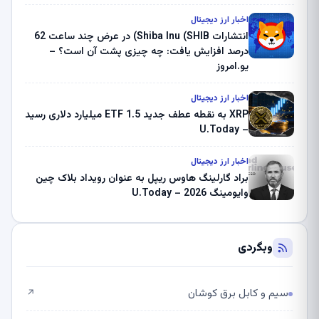
بلک راک 89.83 میلیون دلار U-Turn در بیت کوین را
ثبت کرد – گزارش کریپتو صبح – U.Today
اخبار ارز دیجیتال
انتشارات Shiba Inu (SHIB) در عرض چند ساعت 62
درصد افزایش یافت: چه چیزی پشت آن است؟ –
یو.امروز
اخبار ارز دیجیتال
XRP به نقطه عطف جدید ETF 1.5 میلیارد دلاری رسید
– U.Today
اخبار ارز دیجیتال
براد گارلینگ هاوس ریپل به عنوان رویداد بلاک چین
وایومینگ 2026 – U.Today
وبگردی
سیم و کابل برق کوشان
↗