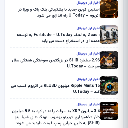
اخبار ارز دیجیتال
استیبل کوین جدید با پشتیبانی بلک راک و ویزا در
اتریوم – U.Today راه اندازی می شود
اخبار ارز دیجیتال
Zcash به لطف Fortitude – U.Today به توسعه
عمده ای در استخراج دست می یابد
اخبار ارز دیجیتال
2.96 میلیارد SHIB در بزرگترین سوختگی هفتگی سال
سوخت – U.Today
اخبار ارز دیجیتال
Ripple Mints 15 میلیون RLUSD در اتریوم کسب می
کند – U.Today
اخبار ارز دیجیتال
3.4 میلیون XRP به سرقت رفته در کره به 8.5 میلیون
دلار کلاهبرداری کریپتو یوتیوب. نهنگ های شیبا اینو
(SHIB) به دلیل خرابی پمپ قیمت ناپدید می شوند.