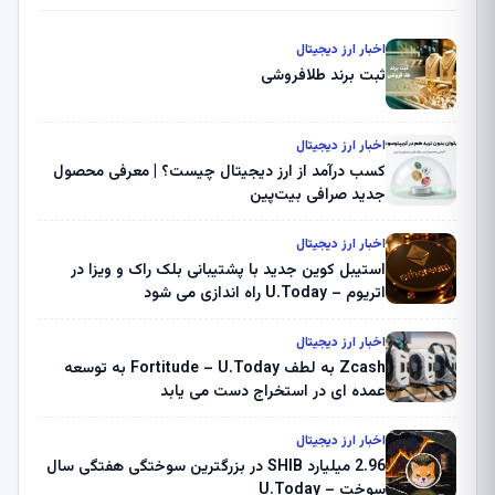
اخبار ارز دیجیتال
ثبت برند طلافروشی
اخبار ارز دیجیتال
کسب درآمد از ارز دیجیتال چیست؟ | معرفی محصول
جدید صرافی بیت‌پین
اخبار ارز دیجیتال
استیبل کوین جدید با پشتیبانی بلک راک و ویزا در
اتریوم – U.Today راه اندازی می شود
اخبار ارز دیجیتال
Zcash به لطف Fortitude – U.Today به توسعه
عمده ای در استخراج دست می یابد
اخبار ارز دیجیتال
2.96 میلیارد SHIB در بزرگترین سوختگی هفتگی سال
سوخت – U.Today