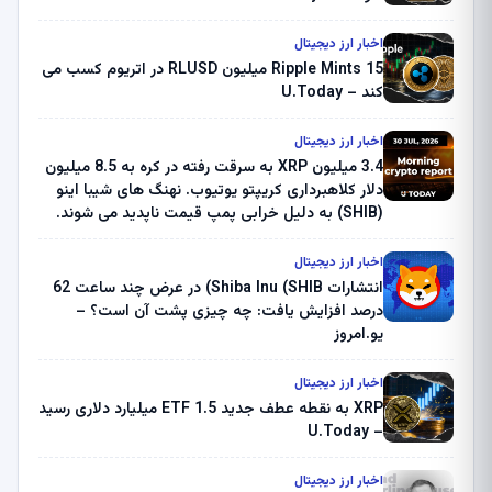
اخبار ارز دیجیتال
Ripple Mints 15 میلیون RLUSD در اتریوم کسب می
کند – U.Today
اخبار ارز دیجیتال
3.4 میلیون XRP به سرقت رفته در کره به 8.5 میلیون
دلار کلاهبرداری کریپتو یوتیوب. نهنگ های شیبا اینو
(SHIB) به دلیل خرابی پمپ قیمت ناپدید می شوند.
بلک راک 89.83 میلیون دلار U-Turn در بیت کوین را
ثبت کرد – گزارش کریپتو صبح – U.Today
اخبار ارز دیجیتال
انتشارات Shiba Inu (SHIB) در عرض چند ساعت 62
درصد افزایش یافت: چه چیزی پشت آن است؟ –
یو.امروز
اخبار ارز دیجیتال
XRP به نقطه عطف جدید ETF 1.5 میلیارد دلاری رسید
– U.Today
اخبار ارز دیجیتال