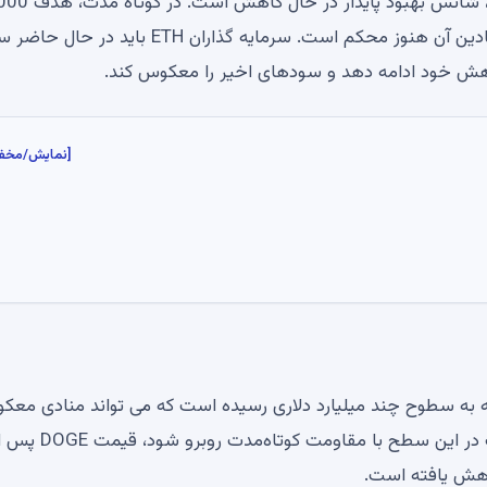
به دلیل کاهش حجم معاملات و عدم اطمینان عمومی بازار، شانس بهبود پایدار د
دلاری اتریوم ممکن است باید منتظر بماند، اگرچه اصول بنیادین آن هنوز محکم است. سرمایه گذاران TH
اهش خود ادامه دهد و سودهای اخیر را معکوس کند.
[نمایش/مخف
ست که به سطوح چند میلیارد دلاری رسیده است که می تواند منادی معک
ادامه فاز بازیابی باشد. نشان می‌دهد که دارایی ممکن است در این سطح با مقاومت کوتاه‌مدت روبرو