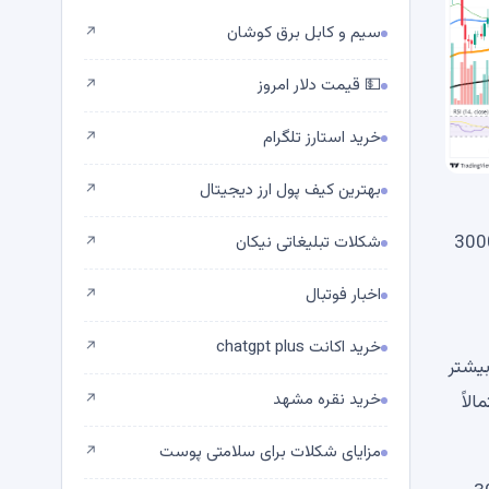
سیم و کابل برق کوشان
↗
💵 قیمت دلار امروز
↗
خرید استارز تلگرام
↗
بهترین کیف پول ارز دیجیتال
↗
 بالاتر از قیمت است و به عنوان یک مانع قوی عمل می کند، از هر گونه پیشرفت بیشتر به سمت 3000
شکلات تبلیغاتی نیکان
↗
اخبار فوتبال
↗
خرید اکانت chatgpt plus
↗
هش بیشتر
خرید نقره مشهد
مالاً
↗
مزایای شکلات برای سلامتی پوست
↗