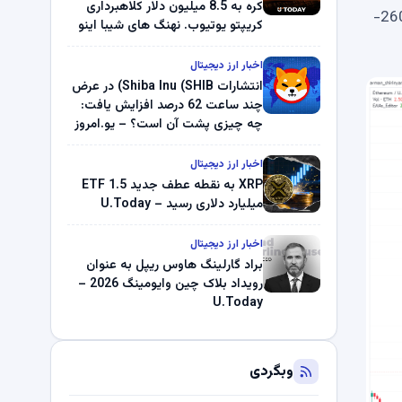
کره به 8.5 میلیون دلار کلاهبرداری
نمودار قیمت نشان می دهد، ETH در حفظ شتاب صعودی خود با مشکل روبرو بوده است، به خصوص زمانی که در محدوده 2600-
کریپتو یوتیوب. نهنگ های شیبا اینو
(SHIB) به دلیل خرابی پمپ قیمت
ناپدید می شوند. بلک راک 89.83
اخبار ارز دیجیتال
میلیون دلار U-Turn در بیت کوین را
انتشارات Shiba Inu (SHIB) در عرض
ثبت کرد – گزارش کریپتو صبح –
چند ساعت 62 درصد افزایش یافت:
U.Today
چه چیزی پشت آن است؟ – یو.امروز
اخبار ارز دیجیتال
XRP به نقطه عطف جدید ETF 1.5
میلیارد دلاری رسید – U.Today
اخبار ارز دیجیتال
براد گارلینگ هاوس ریپل به عنوان
رویداد بلاک چین وایومینگ 2026 –
U.Today
وبگردی