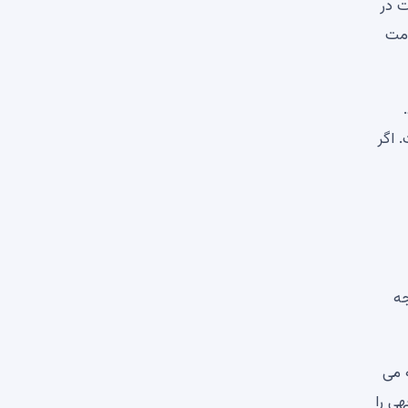
، جایی که قیمت در
 مقاومت
. اگر
ش قیمت چشمگیر 40 درصدی اخیر، به Shiba Inu توجه
که می
 قابل توجهی را