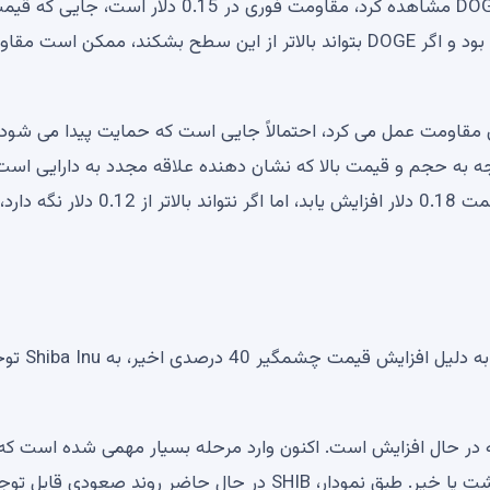
مختصری رخ دهد. یکی از مهمترین سطوحی که باید برای DOGE مشاهده کرد، مقاومت فوری در 0.15 دلار است
حال حاضر ثابت است. هدف بعدی حدود 0.18 دلار خواهد بود و اگر DOGE بتواند بالاتر از این سطح بشکند، ممکن است
فزایش به عنوان مقاومت عمل می کرد، احتمالاً جایی است که حمایت پیدا می شود.
سد، با توجه به حجم و قیمت بالا که نشان دهنده علاقه مجدد به دارایی است
مقاومت 0.15 دلار شکسته شود، DOGE ممکن است به سمت 0.18 دلار افزایش یابد، اما اگر نتواند بالاتر از 0.12 دلار نگه دارد،
سرمایه گذارانی که به دنبال حرکت بزرگ بعدی بازار هستند، به دلیل افزای
 تجمیع، قیمت SHIB به طور پیوسته در حال افزایش است. اکنون وارد مرحله بسیار مهمی شده است 
تواند تصمیم بگیرد که آیا این روند صعودی ادامه خواهد داشت یا خیر. طبق نمودار، SHIB در حال حاضر روند صعودی