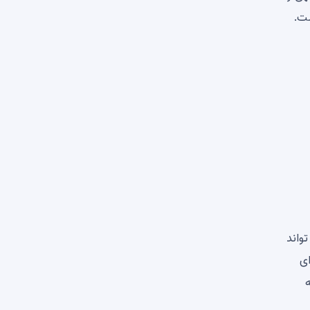
دلار در نوسان است.
دن روند صعودی، قیمت افزایش یابد. در نتیجه این شکست، SHIB می تواند
 دلار و 0.000015 دلار برای