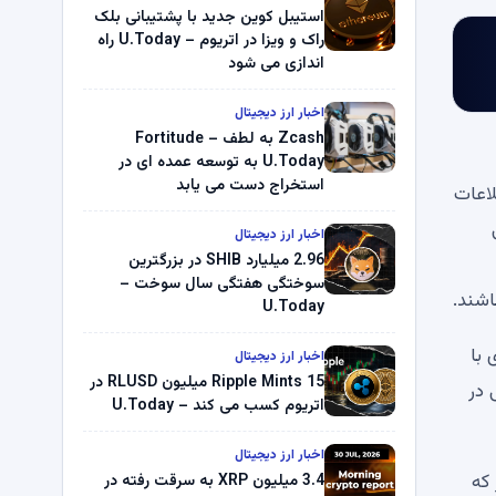
استیبل کوین جدید با پشتیبانی بلک
راک و ویزا در اتریوم – U.Today راه
اندازی می شود
اخبار ارز دیجیتال
Zcash به لطف Fortitude –
U.Today به توسعه عمده ای در
استخراج دست می یابد
ا نشان نمی دهد. اطلاعات
ی
اخبار ارز دیجیتال
2.96 میلیارد SHIB در بزرگترین
سوختگی هفتگی سال سوخت –
اشند.
U.Today
ودی با
اخبار ارز دیجیتال
Ripple Mints 15 میلیون RLUSD در
یی در
اتریوم کسب می کند – U.Today
اخبار ارز دیجیتال
ر که
3.4 میلیون XRP به سرقت رفته در