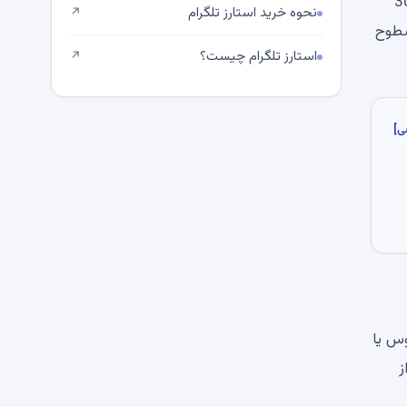
ر حال کاهش است. در کوتاه مدت، هدف 3000
نحوه خرید استارز تلگرام
↗
E باید در حال حاضر سطوح
استارز تلگرام چیست؟
↗
ی]
وس یا
 شود، قیمت DOGE پس از