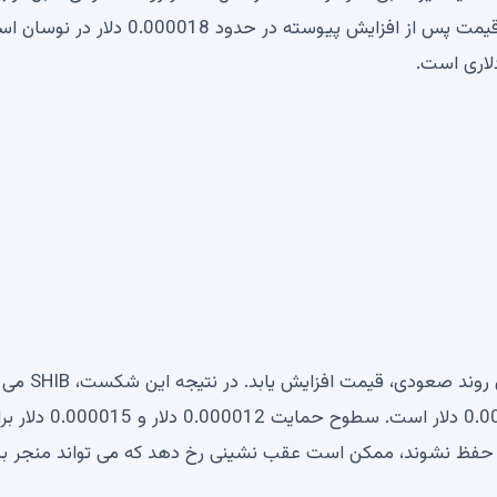
نشان می دهد و در کانال صعودی قرار دارد. در حال حاضر، قیمت پس از افزایش پیوسته در حدود 0.000018 
اگر شیبا اینو این مانع را بشکند، ممکن است با قوی‌تر ش
به سطح مقاومت اصلی بعدی نزدیک شود که حدود 0.000025 دلار است. سطوح حمایت 0.000012
حفظ نشوند، ممکن است عقب نشینی رخ دهد که می تواند منجر به