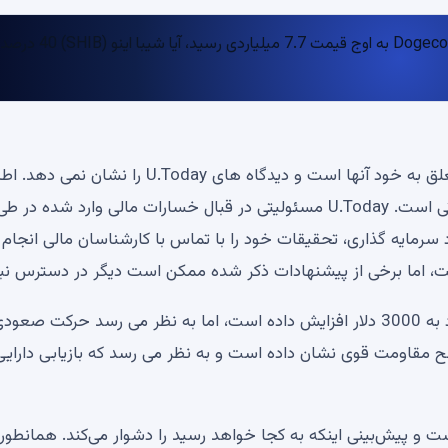
سلب مسئولیت: نظرات بیان شده توسط نویسندگان ما متعلق به خود آنها است و دیدگاه های U.Today ر
مالی و بازار ارائه شده در U.Today فقط برای اهداف اطلاعاتی است. U.Today مسئولیتی در قبال خسارات مالی وارد شده در ط
 سرمایه گذاری، تحقیقات خود را با تماس با کارشناسان مالی انجام
ست، اما برخی از پیشنهادات ذکر شده ممکن است دیگر در دسترس نب
افزایش 15 درصدی اخیر قیمت اتریوم امیدها را برای صعود به 3000 دلار افزایش داده است، اما به نظر می رسد حرکت صع
رخورد کرده است. 100 EMA برای ETH یک سطح مقاومت قوی نشان داده است و به نظر می رسد که بازیابی دارا
282 دلار در حال کاهش است و پیش‌بینی اینکه به کجا خواهد رسید را دشوار می‌کند. همانطو