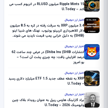
Ripple Mints 15 میلیون RLUSD در اتریوم کسب می
کند – U.Today
اخبار ارز دیجیتال
3.4 میلیون XRP به سرقت رفته در کره به 8.5 میلیون
دلار کلاهبرداری کریپتو یوتیوب. نهنگ های شیبا اینو
(SHIB) به دلیل خرابی پمپ قیمت ناپدید می شوند.
بلک راک 89.83 میلیون دلار U-Turn در بیت کوین را
ثبت کرد – گزارش کریپتو صبح – U.Today
اخبار ارز دیجیتال
انتشارات Shiba Inu (SHIB) در عرض چند ساعت 62
درصد افزایش یافت: چه چیزی پشت آن است؟ –
یو.امروز
اخبار ارز دیجیتال
XRP به نقطه عطف جدید ETF 1.5 میلیارد دلاری رسید
– U.Today
اخبار ارز دیجیتال
براد گارلینگ هاوس ریپل به عنوان رویداد بلاک چین
وایومینگ 2026 – U.Today