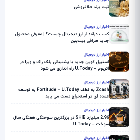
ثبت برند طلافروشی
اخبار ارز دیجیتال
کسب درآمد از ارز دیجیتال چیست؟ | معرفی محصول
جدید صرافی بیت‌پین
اخبار ارز دیجیتال
استیبل کوین جدید با پشتیبانی بلک راک و ویزا در
اتریوم – U.Today راه اندازی می شود
اخبار ارز دیجیتال
Zcash به لطف Fortitude – U.Today به توسعه
عمده ای در استخراج دست می یابد
اخبار ارز دیجیتال
2.96 میلیارد SHIB در بزرگترین سوختگی هفتگی سال
سوخت – U.Today
اخبار ارز دیجیتال