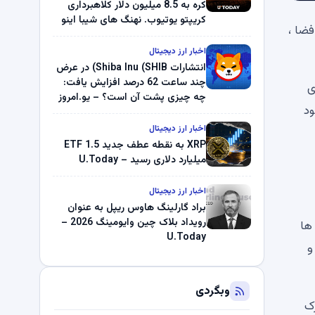
کره به 8.5 میلیون دلار کلاهبرداری
کریپتو یوتیوب. نهنگ های شیبا اینو
ضا ،
(SHIB) به دلیل خرابی پمپ قیمت
ناپدید می شوند. بلک راک 89.83
اخبار ارز دیجیتال
میلیون دلار U-Turn در بیت کوین را
انتشارات Shiba Inu (SHIB) در عرض
ثبت کرد – گزارش کریپتو صبح –
چند ساعت 62 درصد افزایش یافت:
ی
U.Today
چه چیزی پشت آن است؟ – یو.امروز
ود
اخبار ارز دیجیتال
XRP به نقطه عطف جدید ETF 1.5
میلیارد دلاری رسید – U.Today
اخبار ارز دیجیتال
براد گارلینگ هاوس ریپل به عنوان
رویداد بلاک چین وایومینگ 2026 –
ها
U.Today
و
وبگردی
رک