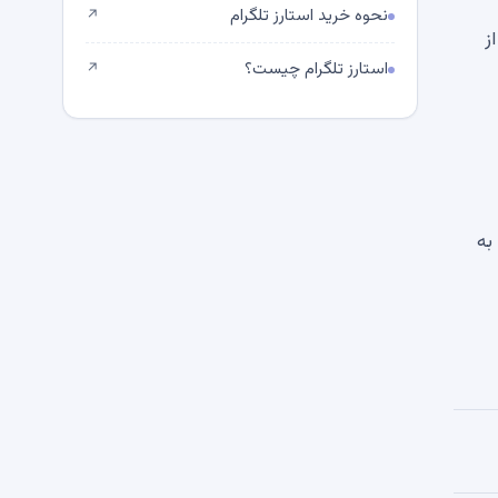
نحوه خرید استارز تلگرام
↗
ز
استارز تلگرام چیست؟
↗
 به