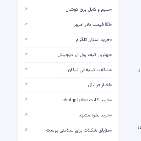
سیم و کابل برق کوشان
↗
💵 قیمت دلار امروز
↗
خرید استارز تلگرام
↗
بهترین کیف پول ارز دیجیتال
↗
ر
شکلات تبلیغاتی نیکان
↗
اخبار فوتبال
↗
خرید اکانت chatgpt plus
↗
خرید نقره مشهد
↗
ش
مزایای شکلات برای سلامتی پوست
↗