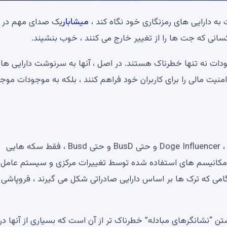
میشابار
یک صدای مهم در ف
انی که جت ها را از تغییر خارج می کنند ، خوب بنشیند.
ودات نه تنها خطرناک هستند. در اصل ، آنها به سرنوشت دارایی ها
 امنیت مالی را برای کاربران خود فراهم کنند ، بلکه به موجودات موج
برخی از stablecoins مانند Doge Influencer ، BNB ، CRO ، HT ، FTX ، BMX و حتی BusD و حتی Busd ، فقط سکه هایی
 مکانیسم های استفاده شده توسط تغییرات مرکزی و سیستم عامل 
گامی که ترک ها بر اساس دارایی صادراتی شکل می گیرند ، فروپاشی 
نگه داشتن “نشانگرهای مبادله” خطرناک تر از آن است که بسیاری از آنها د