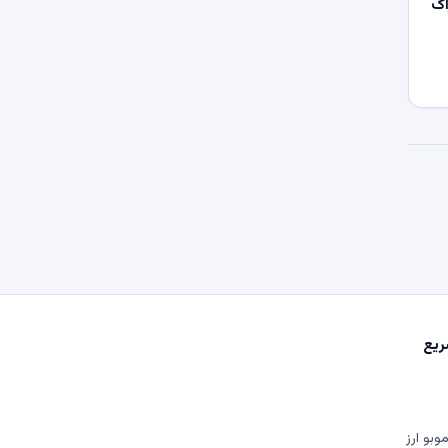
اک
یع
وبو ارز