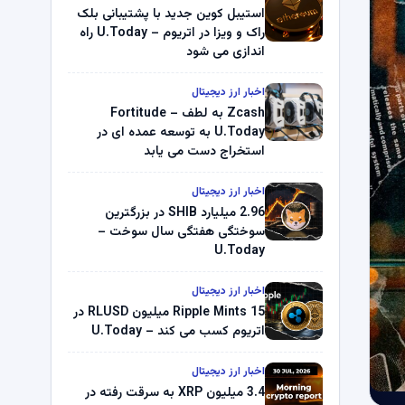
استیبل کوین جدید با پشتیبانی بلک
راک و ویزا در اتریوم – U.Today راه
اندازی می شود
اخبار ارز دیجیتال
Zcash به لطف Fortitude –
U.Today به توسعه عمده ای در
استخراج دست می یابد
اخبار ارز دیجیتال
2.96 میلیارد SHIB در بزرگترین
سوختگی هفتگی سال سوخت –
U.Today
اخبار ارز دیجیتال
Ripple Mints 15 میلیون RLUSD در
اتریوم کسب می کند – U.Today
اخبار ارز دیجیتال
3.4 میلیون XRP به سرقت رفته در