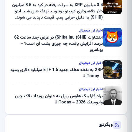
3.4 میلیون XRP به سرقت رفته در کره به 8.5 میلیون
دلار کلاهبرداری کریپتو یوتیوب. نهنگ های شیبا اینو
(SHIB) به دلیل خرابی پمپ قیمت ناپدید می شوند.
بلک راک 89.83 میلیون دلار U-Turn در بیت کوین را
ثبت کرد – گزارش کریپتو صبح – U.Today
اخبار ارز دیجیتال
انتشارات Shiba Inu (SHIB) در عرض چند ساعت 62
درصد افزایش یافت: چه چیزی پشت آن است؟ –
یو.امروز
اخبار ارز دیجیتال
XRP به نقطه عطف جدید ETF 1.5 میلیارد دلاری رسید
– U.Today
اخبار ارز دیجیتال
براد گارلینگ هاوس ریپل به عنوان رویداد بلاک چین
وایومینگ 2026 – U.Today
وبگردی