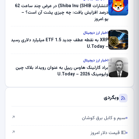
انتشارات Shiba Inu (SHIB) در عرض چند ساعت 62
درصد افزایش یافت: چه چیزی پشت آن است؟ –
یو.امروز
اخبار ارز دیجیتال
XRP به نقطه عطف جدید ETF 1.5 میلیارد دلاری رسید
– U.Today
اخبار ارز دیجیتال
براد گارلینگ هاوس ریپل به عنوان رویداد بلاک چین
وایومینگ 2026 – U.Today
وبگردی
سیم و کابل برق کوشان
↗
💵 قیمت دلار امروز
↗