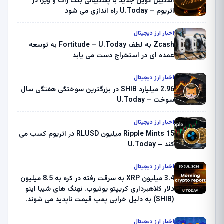
استیبل کوین جدید با پشتیبانی بلک راک و ویزا در
اتریوم – U.Today راه اندازی می شود
اخبار ارز دیجیتال
Zcash به لطف Fortitude – U.Today به توسعه
عمده ای در استخراج دست می یابد
اخبار ارز دیجیتال
2.96 میلیارد SHIB در بزرگترین سوختگی هفتگی سال
سوخت – U.Today
اخبار ارز دیجیتال
Ripple Mints 15 میلیون RLUSD در اتریوم کسب می
کند – U.Today
اخبار ارز دیجیتال
3.4 میلیون XRP به سرقت رفته در کره به 8.5 میلیون
دلار کلاهبرداری کریپتو یوتیوب. نهنگ های شیبا اینو
(SHIB) به دلیل خرابی پمپ قیمت ناپدید می شوند.
بلک راک 89.83 میلیون دلار U-Turn در بیت کوین را
ثبت کرد – گزارش کریپتو صبح – U.Today
اخبار ارز دیجیتال