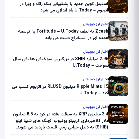
استیبل کوین جدید با پشتیبانی بلک راک و ویزا در
اتریوم – U.Today راه اندازی می شود
اخبار ارز دیجیتال
Zcash به لطف Fortitude – U.Today به توسعه
عمده ای در استخراج دست می یابد
اخبار ارز دیجیتال
2.96 میلیارد SHIB در بزرگترین سوختگی هفتگی سال
سوخت – U.Today
اخبار ارز دیجیتال
Ripple Mints 15 میلیون RLUSD در اتریوم کسب می
کند – U.Today
اخبار ارز دیجیتال
3.4 میلیون XRP به سرقت رفته در کره به 8.5 میلیون
دلار کلاهبرداری کریپتو یوتیوب. نهنگ های شیبا اینو
(SHIB) به دلیل خرابی پمپ قیمت ناپدید می شوند.
بلک راک 89.83 میلیون دلار U-Turn در بیت کوین را