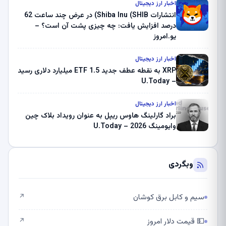
ثبت کرد – گزارش کریپتو صبح – U.Today
اخبار ارز دیجیتال
انتشارات Shiba Inu (SHIB) در عرض چند ساعت 62
درصد افزایش یافت: چه چیزی پشت آن است؟ –
یو.امروز
اخبار ارز دیجیتال
XRP به نقطه عطف جدید ETF 1.5 میلیارد دلاری رسید
– U.Today
اخبار ارز دیجیتال
براد گارلینگ هاوس ریپل به عنوان رویداد بلاک چین
وایومینگ 2026 – U.Today
وبگردی
سیم و کابل برق کوشان
↗
💵 قیمت دلار امروز
↗