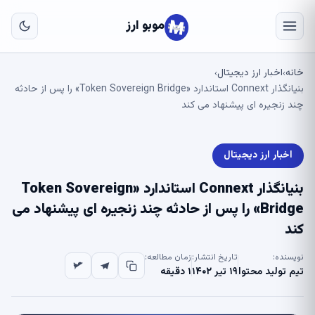
به
مح
موبو ارز
اص
خانه
اخبار ارز دیجیتال
›
›
بنیانگذار Connext استاندارد «Token Sovereign Bridge» را پس از حادثه
چند زنجیره ای پیشنهاد می کند
اخبار ارز دیجیتال
بنیانگذار Connext استاندارد «Token Sovereign
Bridge» را پس از حادثه چند زنجیره ای پیشنهاد می
کند
نویسنده:
تاریخ انتشار:
زمان مطالعه:
تیم تولید محتوا
۱۹ تیر ۱۴۰۲
۱ دقیقه