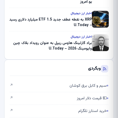
یو.امروز
اخبار ارز دیجیتال
XRP به نقطه عطف جدید ETF 1.5 میلیارد دلاری رسید
– U.Today
اخبار ارز دیجیتال
براد گارلینگ هاوس ریپل به عنوان رویداد بلاک چین
وایومینگ 2026 – U.Today
وبگردی
سیم و کابل برق کوشان
↗
💵 قیمت دلار امروز
↗
خرید استارز تلگرام
↗