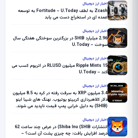
اخبار ارز دیجیتال
Zcash به لطف Fortitude – U.Today به توسعه
عمده ای در استخراج دست می یابد
اخبار ارز دیجیتال
2.96 میلیارد SHIB در بزرگترین سوختگی هفتگی سال
سوخت – U.Today
اخبار ارز دیجیتال
Ripple Mints 15 میلیون RLUSD در اتریوم کسب می
کند – U.Today
اخبار ارز دیجیتال
3.4 میلیون XRP به سرقت رفته در کره به 8.5 میلیون
دلار کلاهبرداری کریپتو یوتیوب. نهنگ های شیبا اینو
(SHIB) به دلیل خرابی پمپ قیمت ناپدید می شوند.
بلک راک 89.83 میلیون دلار U-Turn در بیت کوین را
ثبت کرد – گزارش کریپتو صبح – U.Today
اخبار ارز دیجیتال
انتشارات Shiba Inu (SHIB) در عرض چند ساعت 62
درصد افزایش یافت: چه چیزی پشت آن است؟ –