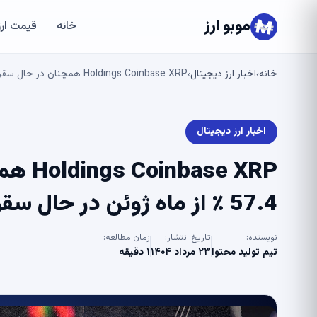
موبو ارز
خانه
قیمت ارز
خانه
اخبار ارز دیجیتال
Holdings Coinbase XRP همچنان در حال سقوط است ، اکنون 57.4 ٪ از ماه ژوئن در حال سقوط است – U.Tooday
›
›
اخبار ارز دیجیتال
e XRP
57.4 ٪ از ماه ژوئن در حال سقوط است – U.Tooday
نویسنده:
تاریخ انتشار:
زمان مطالعه:
تیم تولید محتوا
۲۳ مرداد ۱۴۰۴
۱ دقیقه