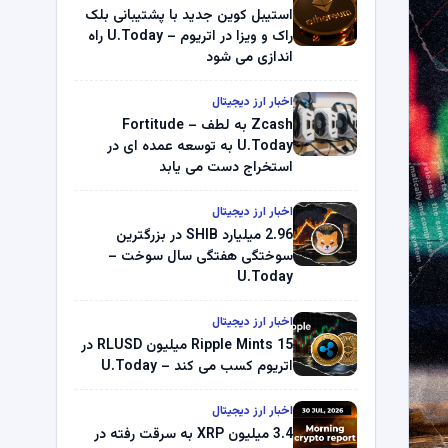
استیبل کوین جدید با پشتیبانی بلک
راک و ویزا در اتریوم – U.Today راه
اندازی می شود
اخبار ارز دیجیتال
Zcash به لطف Fortitude –
U.Today به توسعه عمده ای در
استخراج دست می یابد
اخبار ارز دیجیتال
2.96 میلیارد SHIB در بزرگترین
سوختگی هفتگی سال سوخت –
U.Today
اخبار ارز دیجیتال
Ripple Mints 15 میلیون RLUSD در
اتریوم کسب می کند – U.Today
اخبار ارز دیجیتال
3.4 میلیون XRP به سرقت رفته در