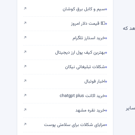
سیم و کابل برق کوشان
↗
💵 قیمت دلار امروز
↗
هد که
خرید استارز تلگرام
↗
بهترین کیف پول ارز دیجیتال
↗
شکلات تبلیغاتی نیکان
↗
اخبار فوتبال
↗
خرید اکانت chatgpt plus
↗
ر حضور در سایر
خرید نقره مشهد
↗
مزایای شکلات برای سلامتی پوست
↗