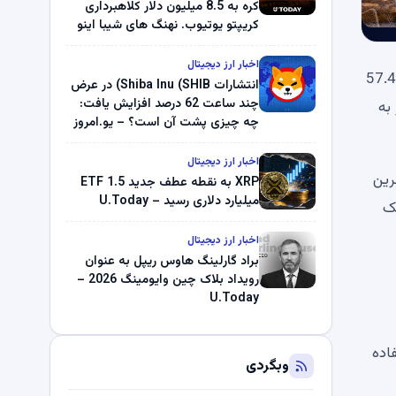
کره به 8.5 میلیون دلار کلاهبرداری
کریپتو یوتیوب. نهنگ های شیبا اینو
(SHIB) به دلیل خرابی پمپ قیمت
ناپدید می شوند. بلک راک 89.83
اخبار ارز دیجیتال
ذخایر XRP Coinbase ماهها در حال سقوط است و داده های زنجیره ای جدید نشان می دهد که این کاهش از ابتدای ژوئن به 57.4
میلیون دلار U-Turn در بیت کوین را
انتشارات Shiba Inu (SHIB) در عرض
ثبت کرد – گزارش کریپتو صبح –
چند ساعت 62 درصد افزایش یافت:
تر به
U.Today
چه چیزی پشت آن است؟ – یو.امروز
اخبار ارز دیجیتال
XRP است. یکی از آخرین
XRP به نقطه عطف جدید ETF 1.5
میلیارد دلاری رسید – U.Today
ل شد. این یک
اخبار ارز دیجیتال
براد گارلینگ هاوس ریپل به عنوان
رویداد بلاک چین وایومینگ 2026 –
U.Today
برای استفاده
وبگردی