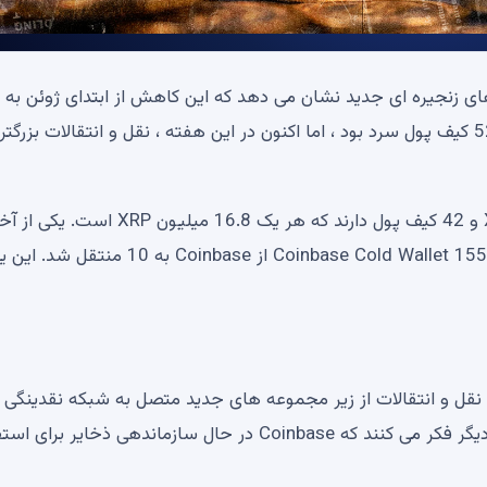
٪ رسیده است. بازار سهام تقریباً یک میلیارد XRP در طول 52 کیف پول سرد بود ، اما اکنون در این هفته ، نقل و انتقالات بزرگ
در حال حاضر ، 10 کیف پول هنوز حدود 26.8 میلیون XRP و 42 کیف پول دارند که هر یک 16.8 میلیون 
حرکات 16.69 میلیون XRP به ارزش 54.83 میلیون دلار – Coinbase Cold Wallet 155 از Coinbase به 10 منتق
ل و انتقالات از زیر مجموعه های جدید متصل به شبکه نقدینگی
اختیاری Bitstamp ، Bitgo و Ripple تغذیه می کنند. برخی دیگر فکر می کنند که Coinbase در حال سازماندهی ذخایر 