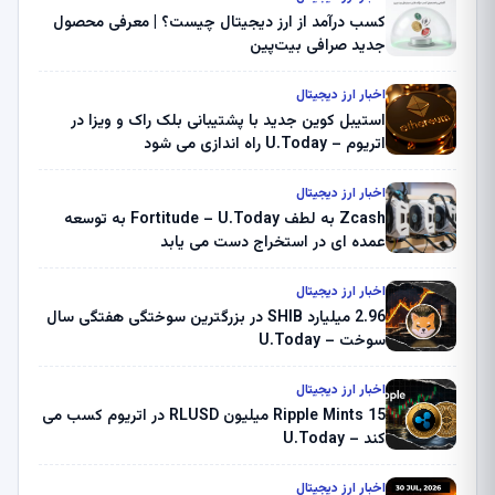
کسب درآمد از ارز دیجیتال چیست؟ | معرفی محصول
جدید صرافی بیت‌پین
اخبار ارز دیجیتال
استیبل کوین جدید با پشتیبانی بلک راک و ویزا در
اتریوم – U.Today راه اندازی می شود
اخبار ارز دیجیتال
Zcash به لطف Fortitude – U.Today به توسعه
عمده ای در استخراج دست می یابد
اخبار ارز دیجیتال
2.96 میلیارد SHIB در بزرگترین سوختگی هفتگی سال
سوخت – U.Today
اخبار ارز دیجیتال
Ripple Mints 15 میلیون RLUSD در اتریوم کسب می
کند – U.Today
اخبار ارز دیجیتال