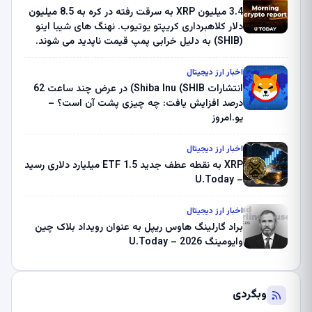
3.4 میلیون XRP به سرقت رفته در کره به 8.5 میلیون
دلار کلاهبرداری کریپتو یوتیوب. نهنگ های شیبا اینو
(SHIB) به دلیل خرابی پمپ قیمت ناپدید می شوند.
بلک راک 89.83 میلیون دلار U-Turn در بیت کوین را
ثبت کرد – گزارش کریپتو صبح – U.Today
اخبار ارز دیجیتال
انتشارات Shiba Inu (SHIB) در عرض چند ساعت 62
درصد افزایش یافت: چه چیزی پشت آن است؟ –
یو.امروز
اخبار ارز دیجیتال
XRP به نقطه عطف جدید ETF 1.5 میلیارد دلاری رسید
– U.Today
اخبار ارز دیجیتال
براد گارلینگ هاوس ریپل به عنوان رویداد بلاک چین
وایومینگ 2026 – U.Today
وبگردی