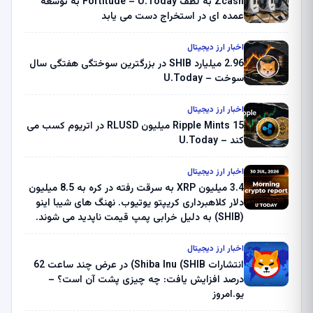
Zcash به لطف Fortitude – U.Today به توسعه
عمده ای در استخراج دست می یابد
اخبار ارز دیجیتال
2.96 میلیارد SHIB در بزرگترین سوختگی هفتگی سال
سوخت – U.Today
اخبار ارز دیجیتال
Ripple Mints 15 میلیون RLUSD در اتریوم کسب می
کند – U.Today
اخبار ارز دیجیتال
3.4 میلیون XRP به سرقت رفته در کره به 8.5 میلیون
دلار کلاهبرداری کریپتو یوتیوب. نهنگ های شیبا اینو
(SHIB) به دلیل خرابی پمپ قیمت ناپدید می شوند.
بلک راک 89.83 میلیون دلار U-Turn در بیت کوین را
ثبت کرد – گزارش کریپتو صبح – U.Today
اخبار ارز دیجیتال
انتشارات Shiba Inu (SHIB) در عرض چند ساعت 62
درصد افزایش یافت: چه چیزی پشت آن است؟ –
یو.امروز