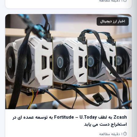
⏱ ۱ دقیقه مطالعه
اخبار ارز دیجیتال
Zcash به لطف Fortitude – U.Today به توسعه عمده ای در
استخراج دست می یابد
⏱ ۱ دقیقه مطالعه