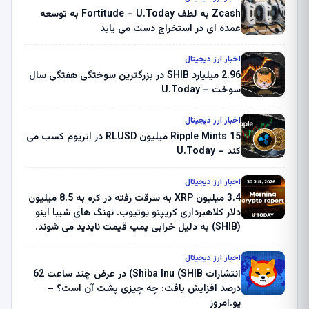
Zcash به لطف Fortitude – U.Today به توسعه
عمده ای در استخراج دست می یابد
اخبار ارز دیجیتال
2.96 میلیارد SHIB در بزرگترین سوختگی هفتگی سال
سوخت – U.Today
اخبار ارز دیجیتال
Ripple Mints 15 میلیون RLUSD در اتریوم کسب می
کند – U.Today
اخبار ارز دیجیتال
3.4 میلیون XRP به سرقت رفته در کره به 8.5 میلیون
دلار کلاهبرداری کریپتو یوتیوب. نهنگ های شیبا اینو
(SHIB) به دلیل خرابی پمپ قیمت ناپدید می شوند.
بلک راک 89.83 میلیون دلار U-Turn در بیت کوین را
ثبت کرد – گزارش کریپتو صبح – U.Today
اخبار ارز دیجیتال
انتشارات Shiba Inu (SHIB) در عرض چند ساعت 62
درصد افزایش یافت: چه چیزی پشت آن است؟ –
یو.امروز