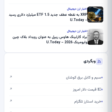
اخبار ارز دیجیتال
XRP به نقطه عطف جدید ETF 1.5 میلیارد دلاری رسید
– U.Today
اخبار ارز دیجیتال
براد گارلینگ هاوس ریپل به عنوان رویداد بلاک چین
وایومینگ 2026 – U.Today
وبگردی
سیم و کابل برق کوشان
↗
💵 قیمت دلار امروز
↗
خرید استارز تلگرام
↗