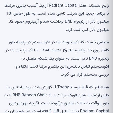
رایج هستند. هک Radiant Capital از یک آسیب پذیری مرتبط
با برنامه جدید این شرکت ناشی شده است. به طور خاص، 18
میلیون دلار از زنجیره BNB برداشت شد و آربیتروم حدود 32
میلیون دلار ضرر ثبت کرد.
منطقی نیست که اکسپلویت ها در اکوسیستم کریپتو به طور
کامل روی یک پلتفرم متمرکز نشده باشند. اما اکسپلویت ها در
زنجیره BNB نادر است. به عنوان یک شبکه متصل به
اکوسیستم تبادل بایننس، این پلتفرم مرتباً تحت ارتقاء و
بررسی سیستم قرار می گیرد.
همانطور که قبلا توسط U.Today گزارش شده بود، بایننس به
دلیل ارتقاء و هارد فورک، برداشت از BNB Beacon Chain را به
طور موقت به حالت تعلیق درآورده است. اگرچه بهره برداری
Radiant Capital تحت کنترل قرار گرفته است، اما همچنان به