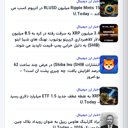
اخبار ارز دیجیتال
Ripple Mints 15 میلیون RLUSD در اتریوم کسب می
کند – U.Today
اخبار ارز دیجیتال
3.4 میلیون XRP به سرقت رفته در کره به 8.5 میلیون
دلار کلاهبرداری کریپتو یوتیوب. نهنگ های شیبا اینو
(SHIB) به دلیل خرابی پمپ قیمت ناپدید می شوند.
بلک راک 89.83 میلیون دلار U-Turn در بیت کوین را
ثبت کرد – گزارش کریپتو صبح – U.Today
اخبار ارز دیجیتال
انتشارات Shiba Inu (SHIB) در عرض چند ساعت 62
درصد افزایش یافت: چه چیزی پشت آن است؟ –
یو.امروز
اخبار ارز دیجیتال
XRP به نقطه عطف جدید ETF 1.5 میلیارد دلاری رسید
– U.Today
اخبار ارز دیجیتال
براد گارلینگ هاوس ریپل به عنوان رویداد بلاک چین
وایومینگ 2026 – U.Today