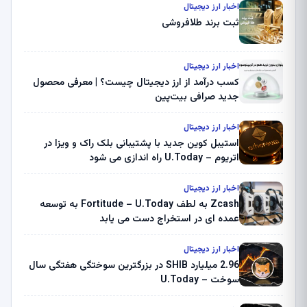
اخبار ارز دیجیتال
ثبت برند طلافروشی
اخبار ارز دیجیتال
کسب درآمد از ارز دیجیتال چیست؟ | معرفی محصول
جدید صرافی بیت‌پین
اخبار ارز دیجیتال
استیبل کوین جدید با پشتیبانی بلک راک و ویزا در
اتریوم – U.Today راه اندازی می شود
اخبار ارز دیجیتال
Zcash به لطف Fortitude – U.Today به توسعه
عمده ای در استخراج دست می یابد
اخبار ارز دیجیتال
2.96 میلیارد SHIB در بزرگترین سوختگی هفتگی سال
سوخت – U.Today