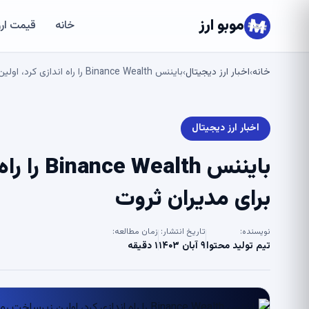
موبو ارز
خانه
قیمت ارز
خانه
اخبار ارز دیجیتال
بایننس Binance Wealth را راه اندازی کرد، اولین زیرساخت رمزنگاری برای مدیران ثروت
›
›
اخبار ارز دیجیتال
بایننس h
برای مدیران ثروت
نویسنده:
تاریخ انتشار:
زمان مطالعه:
تیم تولید محتوا
۹ آبان ۱۴۰۳
۱ دقیقه