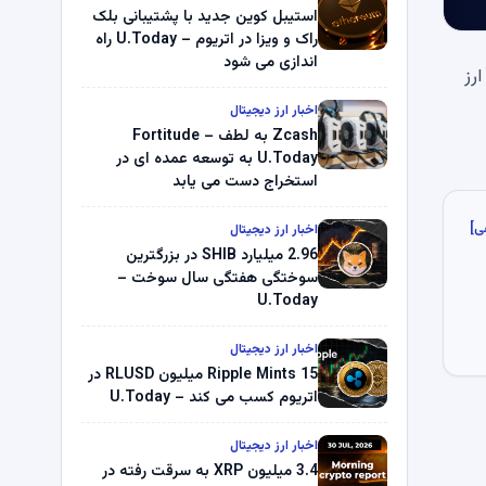
استیبل کوین جدید با پشتیبانی بلک
راک و ویزا در اتریوم – U.Today راه
اندازی می شود
بادل ارز
اخبار ارز دیجیتال
Zcash به لطف Fortitude –
U.Today به توسعه عمده ای در
استخراج دست می یابد
ی]
اخبار ارز دیجیتال
2.96 میلیارد SHIB در بزرگترین
سوختگی هفتگی سال سوخت –
U.Today
اخبار ارز دیجیتال
Ripple Mints 15 میلیون RLUSD در
اتریوم کسب می کند – U.Today
اخبار ارز دیجیتال
3.4 میلیون XRP به سرقت رفته در