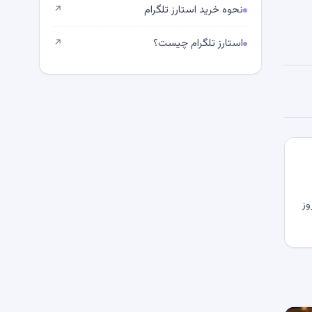
نحوه خرید استارز تلگرام
↗
استارز تلگرام چیست؟
↗
وز