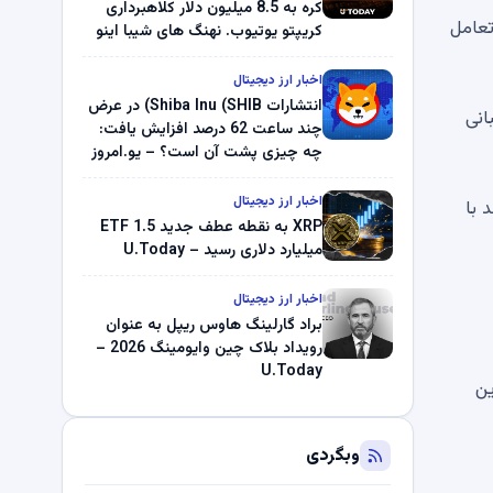
کره به 8.5 میلیون دلار کلاهبرداری
 دهد تا بر تعامل
کریپتو یوتیوب. نهنگ های شیبا اینو
(SHIB) به دلیل خرابی پمپ قیمت
ناپدید می شوند. بلک راک 89.83
اخبار ارز دیجیتال
میلیون دلار U-Turn در بیت کوین را
انتشارات Shiba Inu (SHIB) در عرض
انی
ثبت کرد – گزارش کریپتو صبح –
چند ساعت 62 درصد افزایش یافت:
U.Today
چه چیزی پشت آن است؟ – یو.امروز
اخبار ارز دیجیتال
 با
XRP به نقطه عطف جدید ETF 1.5
میلیارد دلاری رسید – U.Today
اخبار ارز دیجیتال
براد گارلینگ هاوس ریپل به عنوان
رویداد بلاک چین وایومینگ 2026 –
U.Today
ین
وبگردی