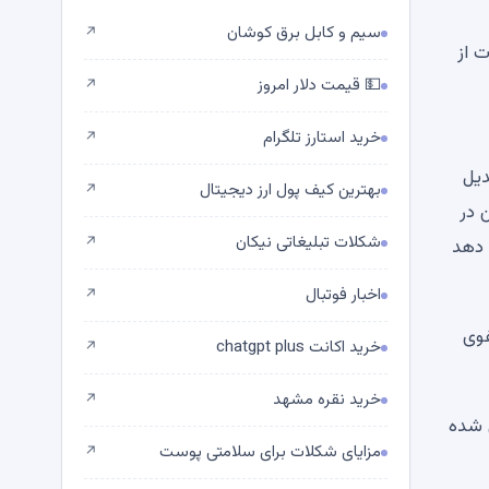
سیم و کابل برق کوشان
↗
ت از
💵 قیمت دلار امروز
↗
خرید استارز تلگرام
↗
دیل
بهترین کیف پول ارز دیجیتال
↗
 در
شکلات تبلیغاتی نیکان
↗
می دهد
اخبار فوتبال
↗
فوی
خرید اکانت chatgpt plus
↗
خرید نقره مشهد
↗
ی شده
مزایای شکلات برای سلامتی پوست
↗