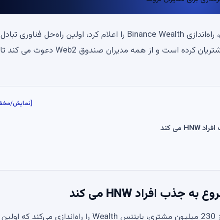
بایننس (BNB)، پیشروترین صرافی ارزهای دیجیتال در جهان، راه‌اندازی Binance Wealth را اعلام کرد، اولین راه‌حل فناوری ت
دیجیتال برای مدیران دارایی. این صرافی شروع به پذیرش مشتریان کرده است و از همه مدیران صندوق Web2 دعوت می کند تا
[نمایش/مخف
بایننس (BNB)، یک صرافی جهانی ارزهای دیجیتال با بیش از 230 میلیون مشتری، بایننس Wealth را راه‌اندازی می‌کند که اولین