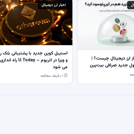
ال
اخبار ارز دیجیتال
استیبل کوین جدید با پشتیبانی بلک ر
 ارز دیجیتال چیست؟ |
و ویزا در اتریوم – U.Today راه اندازی
 جدید صرافی بیت‌پین
می شود
⏱ ۱ دقیقه مطالعه