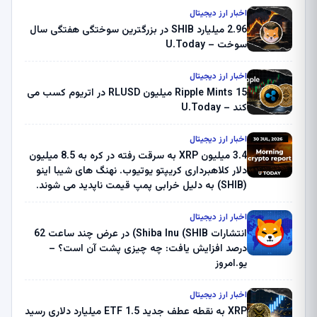
اخبار ارز دیجیتال
2.96 میلیارد SHIB در بزرگترین سوختگی هفتگی سال
سوخت – U.Today
اخبار ارز دیجیتال
Ripple Mints 15 میلیون RLUSD در اتریوم کسب می
کند – U.Today
اخبار ارز دیجیتال
3.4 میلیون XRP به سرقت رفته در کره به 8.5 میلیون
دلار کلاهبرداری کریپتو یوتیوب. نهنگ های شیبا اینو
(SHIB) به دلیل خرابی پمپ قیمت ناپدید می شوند.
بلک راک 89.83 میلیون دلار U-Turn در بیت کوین را
ثبت کرد – گزارش کریپتو صبح – U.Today
اخبار ارز دیجیتال
انتشارات Shiba Inu (SHIB) در عرض چند ساعت 62
درصد افزایش یافت: چه چیزی پشت آن است؟ –
یو.امروز
اخبار ارز دیجیتال
XRP به نقطه عطف جدید ETF 1.5 میلیارد دلاری رسید