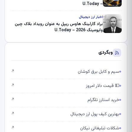
– U.Today
اخبار ارز دیجیتال
براد گارلینگ هاوس ریپل به عنوان رویداد بلاک چین
وایومینگ 2026 – U.Today
وبگردی
سیم و کابل برق کوشان
↗
💵 قیمت دلار امروز
↗
خرید استارز تلگرام
↗
بهترین کیف پول ارز دیجیتال
↗
شکلات تبلیغاتی نیکان
↗