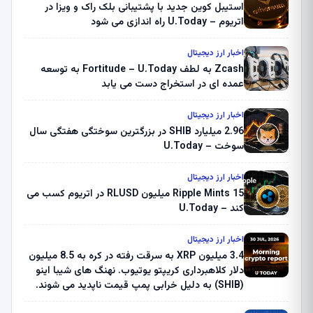
استیبل کوین جدید با پشتیبانی بلک راک و ویزا در
اتریوم – U.Today راه اندازی می شود
اخبار ارز دیجیتال
Zcash به لطف Fortitude – U.Today به توسعه
عمده ای در استخراج دست می یابد
اخبار ارز دیجیتال
2.96 میلیارد SHIB در بزرگترین سوختگی هفتگی سال
سوخت – U.Today
اخبار ارز دیجیتال
Ripple Mints 15 میلیون RLUSD در اتریوم کسب می
کند – U.Today
اخبار ارز دیجیتال
3.4 میلیون XRP به سرقت رفته در کره به 8.5 میلیون
دلار کلاهبرداری کریپتو یوتیوب. نهنگ های شیبا اینو
(SHIB) به دلیل خرابی پمپ قیمت ناپدید می شوند.
بلک راک 89.83 میلیون دلار U-Turn در بیت کوین را