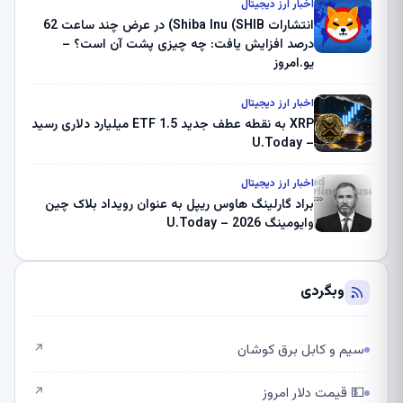
ثبت کرد – گزارش کریپتو صبح – U.Today
اخبار ارز دیجیتال
انتشارات Shiba Inu (SHIB) در عرض چند ساعت 62
درصد افزایش یافت: چه چیزی پشت آن است؟ –
یو.امروز
اخبار ارز دیجیتال
XRP به نقطه عطف جدید ETF 1.5 میلیارد دلاری رسید
– U.Today
اخبار ارز دیجیتال
براد گارلینگ هاوس ریپل به عنوان رویداد بلاک چین
وایومینگ 2026 – U.Today
وبگردی
سیم و کابل برق کوشان
↗
💵 قیمت دلار امروز
↗