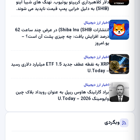
دلار کلاهبرداری کریپتو یوتیوب. نهنگ های شیبا اینو
(SHIB) به دلیل خرابی پمپ قیمت ناپدید می شوند.
بلک راک 89.83 میلیون دلار U-Turn در بیت کوین را
ثبت کرد – گزارش کریپتو صبح – U.Today
اخبار ارز دیجیتال
انتشارات Shiba Inu (SHIB) در عرض چند ساعت 62
درصد افزایش یافت: چه چیزی پشت آن است؟ –
یو.امروز
اخبار ارز دیجیتال
XRP به نقطه عطف جدید ETF 1.5 میلیارد دلاری رسید
– U.Today
اخبار ارز دیجیتال
براد گارلینگ هاوس ریپل به عنوان رویداد بلاک چین
وایومینگ 2026 – U.Today
وبگردی