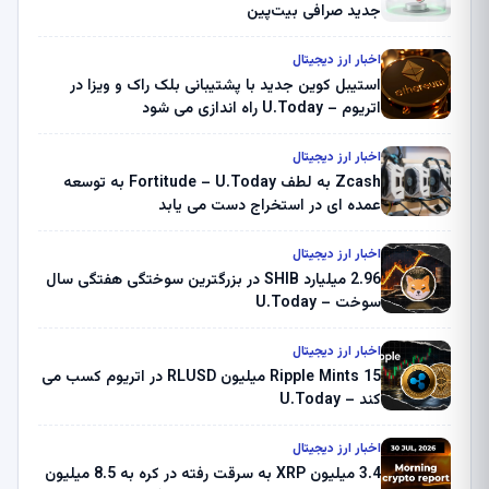
جدید صرافی بیت‌پین
اخبار ارز دیجیتال
استیبل کوین جدید با پشتیبانی بلک راک و ویزا در
اتریوم – U.Today راه اندازی می شود
اخبار ارز دیجیتال
Zcash به لطف Fortitude – U.Today به توسعه
عمده ای در استخراج دست می یابد
اخبار ارز دیجیتال
2.96 میلیارد SHIB در بزرگترین سوختگی هفتگی سال
سوخت – U.Today
اخبار ارز دیجیتال
Ripple Mints 15 میلیون RLUSD در اتریوم کسب می
کند – U.Today
اخبار ارز دیجیتال
3.4 میلیون XRP به سرقت رفته در کره به 8.5 میلیون