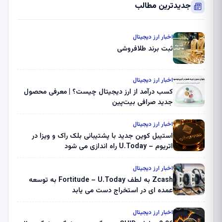
جدیدترین مطالب
اخبار ارز دیجیتال
ثبت برند طلافروشی
اخبار ارز دیجیتال
کسب درآمد از ارز دیجیتال چیست؟ | معرفی محصول
جدید صرافی بیت‌پین
اخبار ارز دیجیتال
استیبل کوین جدید با پشتیبانی بلک راک و ویزا در
اتریوم – U.Today راه اندازی می شود
اخبار ارز دیجیتال
Zcash به لطف Fortitude – U.Today به توسعه
عمده ای در استخراج دست می یابد
اخبار ارز دیجیتال