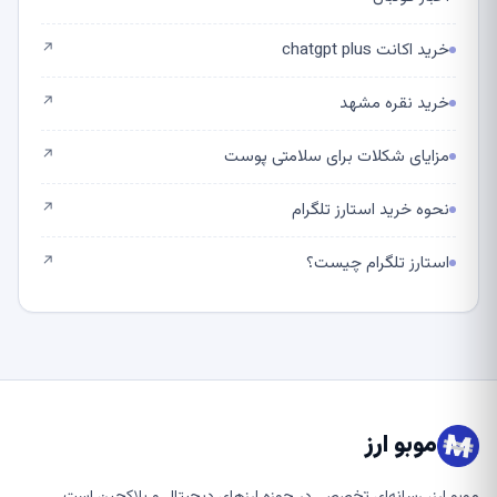
خرید اکانت chatgpt plus
↗
خرید نقره مشهد
↗
مزایای شکلات برای سلامتی پوست
↗
نحوه خرید استارز تلگرام
↗
استارز تلگرام چیست؟
↗
موبو ارز
موبو ارز، رسانه‌ای تخصصی در حوزه ارزهای دیجیتال و بلاکچین است.