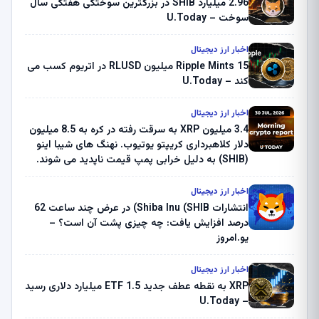
2.96 میلیارد SHIB در بزرگترین سوختگی هفتگی سال
سوخت – U.Today
اخبار ارز دیجیتال
Ripple Mints 15 میلیون RLUSD در اتریوم کسب می
کند – U.Today
اخبار ارز دیجیتال
3.4 میلیون XRP به سرقت رفته در کره به 8.5 میلیون
دلار کلاهبرداری کریپتو یوتیوب. نهنگ های شیبا اینو
(SHIB) به دلیل خرابی پمپ قیمت ناپدید می شوند.
بلک راک 89.83 میلیون دلار U-Turn در بیت کوین را
ثبت کرد – گزارش کریپتو صبح – U.Today
اخبار ارز دیجیتال
انتشارات Shiba Inu (SHIB) در عرض چند ساعت 62
درصد افزایش یافت: چه چیزی پشت آن است؟ –
یو.امروز
اخبار ارز دیجیتال
XRP به نقطه عطف جدید ETF 1.5 میلیارد دلاری رسید
– U.Today