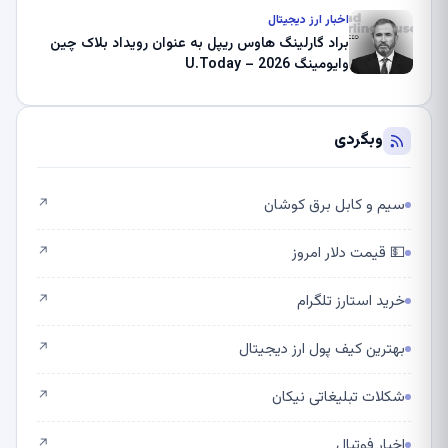
اخبار ارز دیجیتال
براد گارلینگ هاوس ریپل به عنوان رویداد بلاک چین
وایومینگ 2026 – U.Today
وبگردی
سیم و کابل برق کوشان
↗
💵 قیمت دلار امروز
↗
خرید استارز تلگرام
↗
بهترین کیف پول ارز دیجیتال
↗
شکلات تبلیغاتی نیکان
↗
اخبار فوتبال
↗