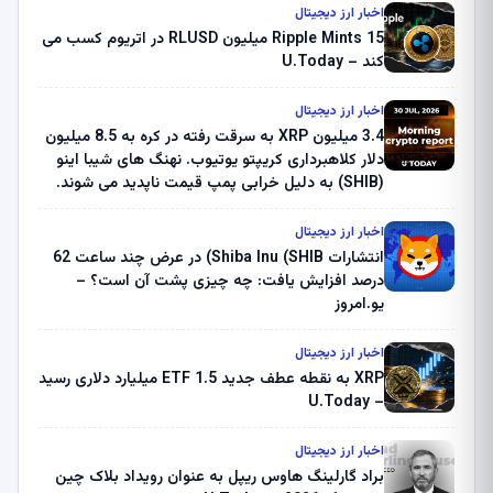
اخبار ارز دیجیتال
Ripple Mints 15 میلیون RLUSD در اتریوم کسب می
کند – U.Today
اخبار ارز دیجیتال
3.4 میلیون XRP به سرقت رفته در کره به 8.5 میلیون
دلار کلاهبرداری کریپتو یوتیوب. نهنگ های شیبا اینو
(SHIB) به دلیل خرابی پمپ قیمت ناپدید می شوند.
بلک راک 89.83 میلیون دلار U-Turn در بیت کوین را
ثبت کرد – گزارش کریپتو صبح – U.Today
اخبار ارز دیجیتال
انتشارات Shiba Inu (SHIB) در عرض چند ساعت 62
درصد افزایش یافت: چه چیزی پشت آن است؟ –
یو.امروز
اخبار ارز دیجیتال
XRP به نقطه عطف جدید ETF 1.5 میلیارد دلاری رسید
– U.Today
اخبار ارز دیجیتال
براد گارلینگ هاوس ریپل به عنوان رویداد بلاک چین