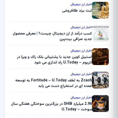
اخبار ارز دیجیتال
ثبت برند طلافروشی
اخبار ارز دیجیتال
کسب درآمد از ارز دیجیتال چیست؟ | معرفی محصول
جدید صرافی بیت‌پین
اخبار ارز دیجیتال
استیبل کوین جدید با پشتیبانی بلک راک و ویزا در
اتریوم – U.Today راه اندازی می شود
اخبار ارز دیجیتال
Zcash به لطف Fortitude – U.Today به توسعه
عمده ای در استخراج دست می یابد
اخبار ارز دیجیتال
2.96 میلیارد SHIB در بزرگترین سوختگی هفتگی سال
سوخت – U.Today