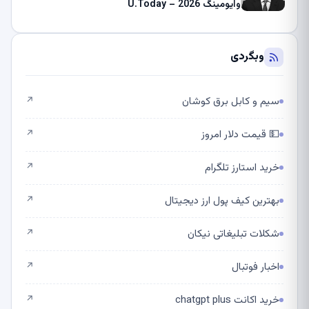
وایومینگ 2026 – U.Today
وبگردی
سیم و کابل برق کوشان
↗
💵 قیمت دلار امروز
↗
خرید استارز تلگرام
↗
بهترین کیف پول ارز دیجیتال
↗
شکلات تبلیغاتی نیکان
↗
اخبار فوتبال
↗
خرید اکانت chatgpt plus
↗