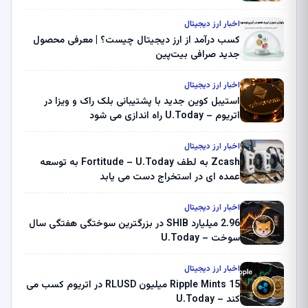
اخبار ارز دیجیتال
کسب درآمد از ارز دیجیتال چیست؟ | معرفی محصول
جدید صرافی بیت‌پین
اخبار ارز دیجیتال
استیبل کوین جدید با پشتیبانی بلک راک و ویزا در
اتریوم – U.Today راه اندازی می شود
اخبار ارز دیجیتال
Zcash به لطف Fortitude – U.Today به توسعه
عمده ای در استخراج دست می یابد
اخبار ارز دیجیتال
2.96 میلیارد SHIB در بزرگترین سوختگی هفتگی سال
سوخت – U.Today
اخبار ارز دیجیتال
Ripple Mints 15 میلیون RLUSD در اتریوم کسب می
کند – U.Today