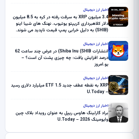
اخبار ارز دیجیتال
3.4 میلیون XRP به سرقت رفته در کره به 8.5 میلیون
دلار کلاهبرداری کریپتو یوتیوب. نهنگ های شیبا اینو
(SHIB) به دلیل خرابی پمپ قیمت ناپدید می شوند.
بلک راک 89.83 میلیون دلار U-Turn در بیت کوین را
ثبت کرد – گزارش کریپتو صبح – U.Today
اخبار ارز دیجیتال
انتشارات Shiba Inu (SHIB) در عرض چند ساعت 62
درصد افزایش یافت: چه چیزی پشت آن است؟ –
یو.امروز
اخبار ارز دیجیتال
XRP به نقطه عطف جدید ETF 1.5 میلیارد دلاری رسید
– U.Today
اخبار ارز دیجیتال
براد گارلینگ هاوس ریپل به عنوان رویداد بلاک چین
وایومینگ 2026 – U.Today