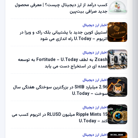
کسب درآمد از ارز دیجیتال چیست؟ | معرفی محصول
جدید صرافی بیت‌پین
اخبار ارز دیجیتال
استیبل کوین جدید با پشتیبانی بلک راک و ویزا در
اتریوم – U.Today راه اندازی می شود
اخبار ارز دیجیتال
Zcash به لطف Fortitude – U.Today به توسعه
عمده ای در استخراج دست می یابد
اخبار ارز دیجیتال
2.96 میلیارد SHIB در بزرگترین سوختگی هفتگی سال
سوخت – U.Today
اخبار ارز دیجیتال
Ripple Mints 15 میلیون RLUSD در اتریوم کسب می
کند – U.Today
اخبار ارز دیجیتال