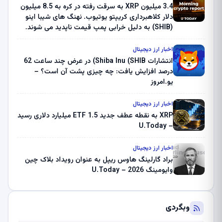
3.4 میلیون XRP به سرقت رفته در کره به 8.5 میلیون
دلار کلاهبرداری کریپتو یوتیوب. نهنگ های شیبا اینو
(SHIB) به دلیل خرابی پمپ قیمت ناپدید می شوند.
بلک راک 89.83 میلیون دلار U-Turn در بیت کوین را
ثبت کرد – گزارش کریپتو صبح – U.Today
اخبار ارز دیجیتال
انتشارات Shiba Inu (SHIB) در عرض چند ساعت 62
درصد افزایش یافت: چه چیزی پشت آن است؟ –
یو.امروز
اخبار ارز دیجیتال
XRP به نقطه عطف جدید ETF 1.5 میلیارد دلاری رسید
– U.Today
اخبار ارز دیجیتال
براد گارلینگ هاوس ریپل به عنوان رویداد بلاک چین
وایومینگ 2026 – U.Today
وبگردی