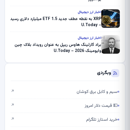
اخبار ارز دیجیتال
XRP به نقطه عطف جدید ETF 1.5 میلیارد دلاری رسید
– U.Today
اخبار ارز دیجیتال
براد گارلینگ هاوس ریپل به عنوان رویداد بلاک چین
وایومینگ 2026 – U.Today
وبگردی
سیم و کابل برق کوشان
↗
💵 قیمت دلار امروز
↗
خرید استارز تلگرام
↗