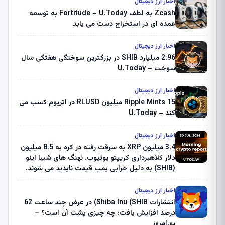
اخبار ارز دیجیتال
Zcash به لطف Fortitude – U.Today به توسعه
عمده ای در استخراج دست می یابد
اخبار ارز دیجیتال
2.96 میلیارد SHIB در بزرگترین سوختگی هفتگی سال
سوخت – U.Today
اخبار ارز دیجیتال
Ripple Mints 15 میلیون RLUSD در اتریوم کسب می
کند – U.Today
اخبار ارز دیجیتال
3.4 میلیون XRP به سرقت رفته در کره به 8.5 میلیون
دلار کلاهبرداری کریپتو یوتیوب. نهنگ های شیبا اینو
(SHIB) به دلیل خرابی پمپ قیمت ناپدید می شوند.
بلک راک 89.83 میلیون دلار U-Turn در بیت کوین را
ثبت کرد – گزارش کریپتو صبح – U.Today
اخبار ارز دیجیتال
انتشارات Shiba Inu (SHIB) در عرض چند ساعت 62
درصد افزایش یافت: چه چیزی پشت آن است؟ –
یو.امروز