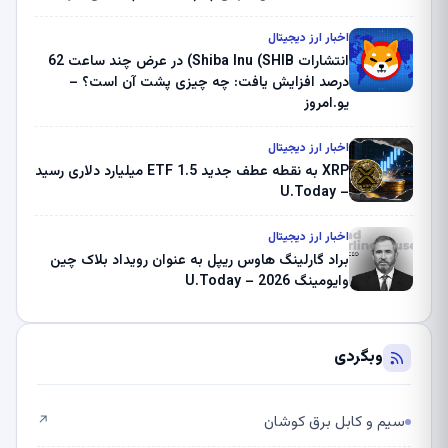
بلک راک 89.83 میلیون دلار U-Turn در بیت کوین را
ثبت کرد – گزارش کریپتو صبح – U.Today
اخبار ارز دیجیتال
انتشارات Shiba Inu (SHIB) در عرض چند ساعت 62
درصد افزایش یافت: چه چیزی پشت آن است؟ –
یو.امروز
اخبار ارز دیجیتال
XRP به نقطه عطف جدید ETF 1.5 میلیارد دلاری رسید
– U.Today
اخبار ارز دیجیتال
براد گارلینگ هاوس ریپل به عنوان رویداد بلاک چین
وایومینگ 2026 – U.Today
وبگردی
سیم و کابل برق کوشان
↗