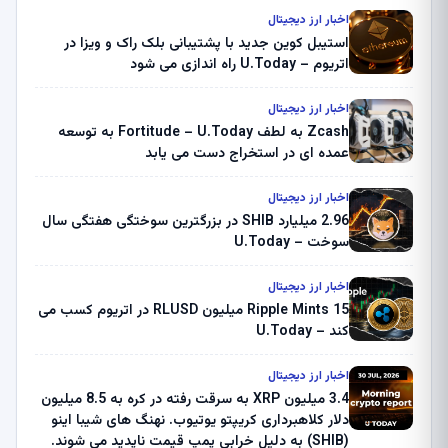
اخبار ارز دیجیتال
استیبل کوین جدید با پشتیبانی بلک راک و ویزا در
اتریوم – U.Today راه اندازی می شود
اخبار ارز دیجیتال
Zcash به لطف Fortitude – U.Today به توسعه
عمده ای در استخراج دست می یابد
اخبار ارز دیجیتال
2.96 میلیارد SHIB در بزرگترین سوختگی هفتگی سال
سوخت – U.Today
اخبار ارز دیجیتال
Ripple Mints 15 میلیون RLUSD در اتریوم کسب می
کند – U.Today
اخبار ارز دیجیتال
3.4 میلیون XRP به سرقت رفته در کره به 8.5 میلیون
دلار کلاهبرداری کریپتو یوتیوب. نهنگ های شیبا اینو
(SHIB) به دلیل خرابی پمپ قیمت ناپدید می شوند.