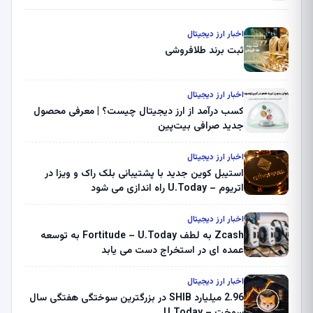
اخبار ارز دیجیتال
ثبت برند طلافروشی
اخبار ارز دیجیتال
کسب درآمد از ارز دیجیتال چیست؟ | معرفی محصول
جدید صرافی بیت‌پین
اخبار ارز دیجیتال
استیبل کوین جدید با پشتیبانی بلک راک و ویزا در
اتریوم – U.Today راه اندازی می شود
اخبار ارز دیجیتال
Zcash به لطف Fortitude – U.Today به توسعه
عمده ای در استخراج دست می یابد
اخبار ارز دیجیتال
2.96 میلیارد SHIB در بزرگترین سوختگی هفتگی سال