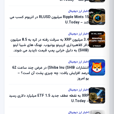
سوخت – U.Today
اخبار ارز دیجیتال
Ripple Mints 15 میلیون RLUSD در اتریوم کسب می
کند – U.Today
اخبار ارز دیجیتال
3.4 میلیون XRP به سرقت رفته در کره به 8.5 میلیون
دلار کلاهبرداری کریپتو یوتیوب. نهنگ های شیبا اینو
(SHIB) به دلیل خرابی پمپ قیمت ناپدید می شوند.
بلک راک 89.83 میلیون دلار U-Turn در بیت کوین را
ثبت کرد – گزارش کریپتو صبح – U.Today
اخبار ارز دیجیتال
انتشارات Shiba Inu (SHIB) در عرض چند ساعت 62
درصد افزایش یافت: چه چیزی پشت آن است؟ –
یو.امروز
اخبار ارز دیجیتال
XRP به نقطه عطف جدید ETF 1.5 میلیارد دلاری رسید
– U.Today
اخبار ارز دیجیتال