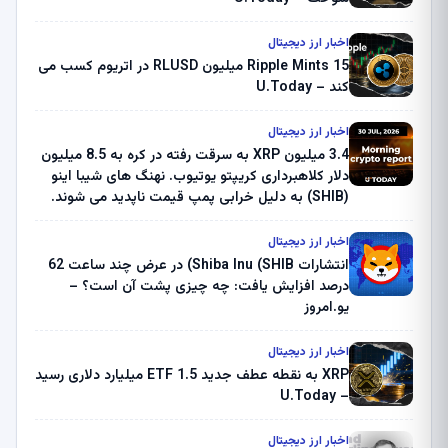
اخبار ارز دیجیتال
Ripple Mints 15 میلیون RLUSD در اتریوم کسب می
کند – U.Today
اخبار ارز دیجیتال
3.4 میلیون XRP به سرقت رفته در کره به 8.5 میلیون
دلار کلاهبرداری کریپتو یوتیوب. نهنگ های شیبا اینو
(SHIB) به دلیل خرابی پمپ قیمت ناپدید می شوند.
بلک راک 89.83 میلیون دلار U-Turn در بیت کوین را
ثبت کرد – گزارش کریپتو صبح – U.Today
اخبار ارز دیجیتال
انتشارات Shiba Inu (SHIB) در عرض چند ساعت 62
درصد افزایش یافت: چه چیزی پشت آن است؟ –
یو.امروز
اخبار ارز دیجیتال
XRP به نقطه عطف جدید ETF 1.5 میلیارد دلاری رسید
– U.Today
اخبار ارز دیجیتال