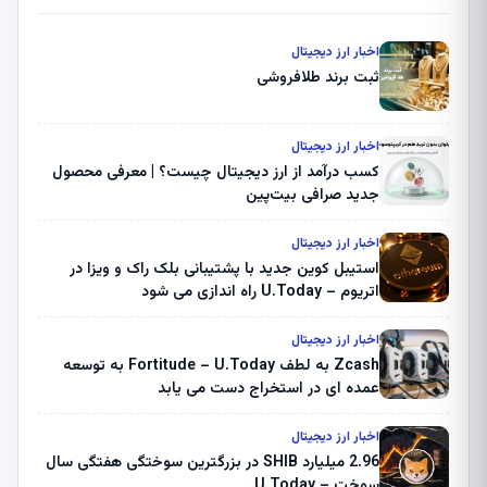
اخبار ارز دیجیتال
ثبت برند طلافروشی
اخبار ارز دیجیتال
کسب درآمد از ارز دیجیتال چیست؟ | معرفی محصول
جدید صرافی بیت‌پین
اخبار ارز دیجیتال
استیبل کوین جدید با پشتیبانی بلک راک و ویزا در
اتریوم – U.Today راه اندازی می شود
اخبار ارز دیجیتال
Zcash به لطف Fortitude – U.Today به توسعه
عمده ای در استخراج دست می یابد
اخبار ارز دیجیتال
2.96 میلیارد SHIB در بزرگترین سوختگی هفتگی سال
سوخت – U.Today