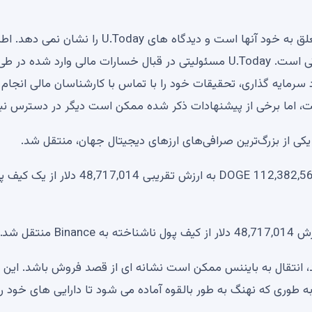
سلب مسئولیت: نظرات بیان شده توسط نویسندگان ما متعلق به خود آنها است و دیدگاه های U.Today ر
مالی و بازار ارائه شده در U.Today فقط برای اهداف اطلاعاتی است. U.Today مسئولیتی در قبال خسارات مالی وارد شده در ط
 سرمایه گذاری، تحقیقات خود را با تماس با کارشناسان مالی انجام
ست، اما برخی از پیشنهادات ذکر شده ممکن است دیگر در دسترس نب
ردیاب داده‌های بلاک‌چین Whale Alert از انتقال گسترده 112,382,564 DOGE به ارزش تقریبی 48,717,014 دل
د، انتقال به بایننس ممکن است نشانه ای از قصد فروش باشد. این
طوری که نهنگ به طور بالقوه آماده می شود تا دارایی های خود را