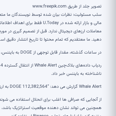
تصویر جلد از طریق www.freepik.com
معاملات ارزهای دیجیتال ندارد. قبل از تصمیم گیری در مورد
دهید. ما معتقدیم که تمام محتوا تا تاریخ انتشار دقیق ا
در ساعات گذشته، مقدار قابل توجهی از DOGE به بایننس، یکی از بزرگ‌ترین صرافی‌های ارزهای دیجیتال جهان، منتقل شد.
ناشناخته به بایننس خبر داد.
Whale Alert گزارش می دهد: “112,382,564 DOGE به ارزش 48,717,014 دلار از کیف پول ناشناخته به Binance منتقل شد.”
از آنجایی که صرافی ها اغلب برای انحلال استفاده می شون
همچنین می تواند نشان دهنده موقعیت استراتژیک باشد، به 