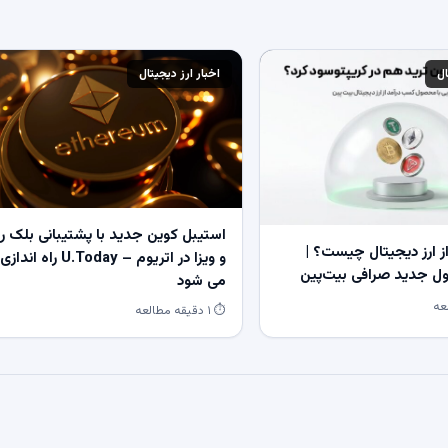
ال
اخبار ارز دیجیتال
استیبل کوین جدید با پشتیبانی بلک ر
 ارز دیجیتال چیست؟ |
و ویزا در اتریوم – U.Today راه اندازی
 جدید صرافی بیت‌پین
می شود
⏱ ۱ دقیقه مطالعه