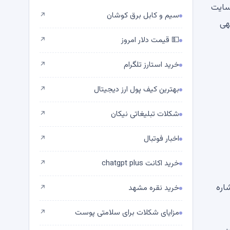
ای سایت
سیم و کابل برق کوشان
↗
توجهی
💵 قیمت دلار امروز
↗
خرید استارز تلگرام
↗
بهترین کیف پول ارز دیجیتال
↗
شکلات تبلیغاتی نیکان
↗
اخبار فوتبال
↗
خرید اکانت chatgpt plus
↗
 اشاره
خرید نقره مشهد
↗
مزایای شکلات برای سلامتی پوست
↗