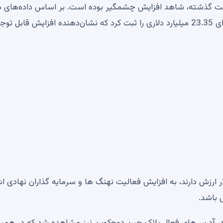
ن با افزایش 41 درصدی حجم معاملات در 24 ساعت گذشته، شاهد افزایش چشمگیر بوده است. بر اساس داده‌ه
تحلیلی IntoTheBlock، Dogecoin حجم معاملات گسترده‌ای 23.35 میلیارد دلاری را ثبت کرد که نشان‌دهنده افزایش قابل 
فزایش در معاملات بزرگ که اغلب بیش از 100000 دلار ارزش دارند، به افزایش فعالیت نهنگ ها و سرمایه گذاران نهادی
 باشد.