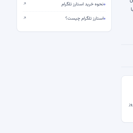
ین
نحوه خرید استارز تلگرام
↗
 فعالیت نشان دهنده علاقه و مشارکت مداوم جامعه Dogecoin با
استارز تلگرام چیست؟
↗
وز