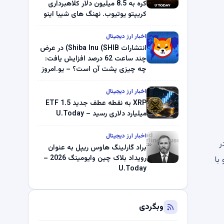
کره به 8.5 میلیون دلار کلاهبرداری
کریپتو یوتیوب. نهنگ های شیبا اینو
(SHIB) به دلیل خرابی پمپ قیمت
ناپدید می شوند. بلک راک 89.83
اخبار ارز دیجیتال
میلیون دلار U-Turn در بیت کوین را
انتشارات Shiba Inu (SHIB) در عرض
ثبت کرد – گزارش کریپتو صبح –
چند ساعت 62 درصد افزایش یافت:
U.Today
چه چیزی پشت آن است؟ – یو.امروز
اخبار ارز دیجیتال
XRP به نقطه عطف جدید ETF 1.5
میلیارد دلاری رسید – U.Today
اخبار ارز دیجیتال
سیاری از دارایی های رمزنگاری، از جمله Dogecoin، در
براد گارلینگ هاوس ریپل به عنوان
رویداد بلاک چین وایومینگ 2026 –
کریپتو با
U.Today
وبگردی