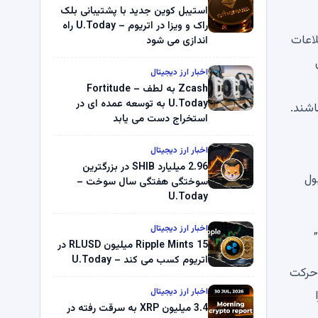
استیبل کوین جدید با پشتیبانی بلک
راک و ویزا در اتریوم – U.Today راه
ا نشان نمی دهد. اطلاعات
اندازی می شود
ی
اخبار ارز دیجیتال
Zcash به لطف Fortitude –
U.Today به توسعه عمده ای در
اشند.
استخراج دست می یابد
اخبار ارز دیجیتال
2.96 میلیارد SHIB در بزرگترین
ار از یک کیف پول
سوختگی هفتگی سال سوخت –
U.Today
اخبار ارز دیجیتال
Ripple Mints 15 میلیون RLUSD در
اتریوم کسب می کند – U.Today
 حرکت
اخبار ارز دیجیتال
3.4 میلیون XRP به سرقت رفته در