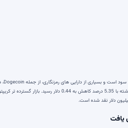
این تراکنش در زمانی انجام می شود که بازار در فرآیند کسب سود است و ب
حال معامله هستند. Dogecoin (DOGE) در 24 ساعت گذشته با 5.35 درصد کاهش به 0.44 دلار رسید. بازار گسترده تر 