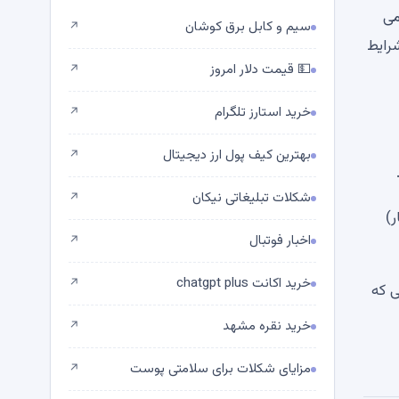
ل می
سیم و کابل برق کوشان
↗
واجد شرایط
💵 قیمت دلار امروز
↗
خرید استارز تلگرام
↗
بهترین کیف پول ارز دیجیتال
↗
شکلات تبلیغاتی نیکان
↗
زمان انتشار)
اخبار فوتبال
↗
خرید اکانت chatgpt plus
↗
تی که
خرید نقره مشهد
↗
مزایای شکلات برای سلامتی پوست
↗