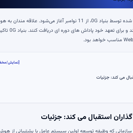
اولین دور فروش گره‌های تراز هوش مصنوعی، سازمان‌دهی شده توسط بنیاد 0G، از 11 نوامبر آغاز می‌شود. علاقه مندان
مصنوعی و DePIN می توانند در تمرکززدایی 0G مشارکت کنند و برای
[نمایش/مخف
ق بیانیه رسمی به اشتراک گذاشته شده توسط بنیاد 0G، سازمانی که وظیفه توسعه اولین سیستم عامل با پشتیبانی از هو