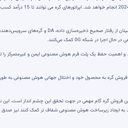
مصنوعی را بر عهده دارد، فروش نود پیشگام در 11 نوامبر 2024 انجام خواهد شد. اپراتورهای
با اجرای گره‌های تراز هوش مصنوعی، شرکت‌کنندگان به اطمینان از رفتار صحیح ذخیره‌سازی داده، DA و گره‌های سرویس‌ده
ا در شبکه 0G کمک می‌کنند.
م گسترده تر 0G توزیع خواهد شد و اهمیت حفظ یک پلت فرم هوش مصنوعی ایمن و غیرمتمرکز ر
مدیر عامل ZeroGravity Labs بر اهمیت فروش گره به محصول خود و اختلال جهانی هوش مصنوعی به طو
 فروش گره گام مهمی در جهت تحقق این چشم انداز است. این نه 
اهند به ایجاد زیرساخت هوش مصنوعی شفاف تر کمک کنند نیز صدق 