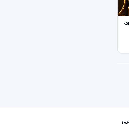
اک
یع