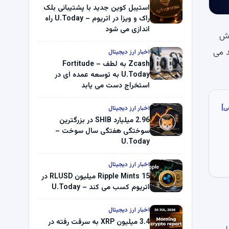
استیبل کوین جدید با پشتیبانی بلک
راک و ویزا در اتریوم – U.Today راه
اندازی می شود
 به هوش
 تعهد خود پاداش های دوره ای دریافت کنند. بنیاد 0G تاکید می
اخبار ارز دیجیتال
Zcash به لطف Fortitude –
U.Today به توسعه عمده ای در
استخراج دست می یابد
ی]
اخبار ارز دیجیتال
2.96 میلیارد SHIB در بزرگترین
سوختگی هفتگی سال سوخت –
U.Today
اخبار ارز دیجیتال
Ripple Mints 15 میلیون RLUSD در
اتریوم کسب می کند – U.Today
اخبار ارز دیجیتال
3.4 میلیون XRP به سرقت رفته در
ش