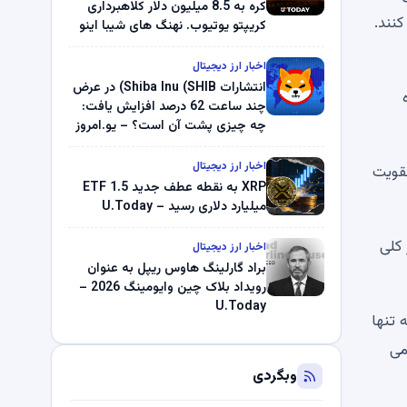
کره به 8.5 میلیون دلار کلاهبرداری
 گره می توانند تا 15 درآمد کسب کنند.
کریپتو یوتیوب. نهنگ های شیبا اینو
(SHIB) به دلیل خرابی پمپ قیمت
ناپدید می شوند. بلک راک 89.83
اخبار ارز دیجیتال
میلیون دلار U-Turn در بیت کوین را
انتشارات Shiba Inu (SHIB) در عرض
نده
ثبت کرد – گزارش کریپتو صبح –
چند ساعت 62 درصد افزایش یافت:
U.Today
چه چیزی پشت آن است؟ – یو.امروز
اخبار ارز دیجیتال
ا تقویت
XRP به نقطه عطف جدید ETF 1.5
میلیارد دلاری رسید – U.Today
ر کلی
اخبار ارز دیجیتال
براد گارلینگ هاوس ریپل به عنوان
رویداد بلاک چین وایومینگ 2026 –
U.Today
تنها
می
وبگردی