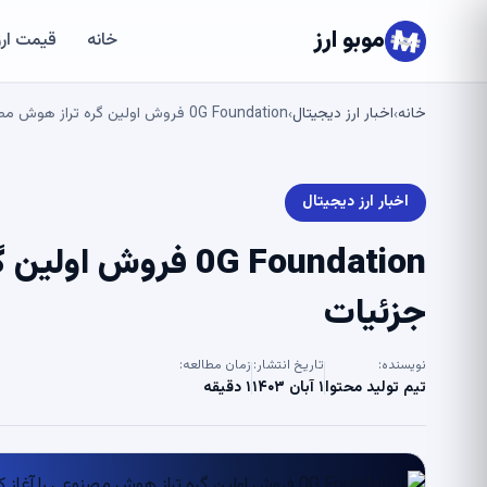
موبو ارز
خانه
قیمت ارز
خانه
اخبار ارز دیجیتال
0G Foundation فروش اولین گره تراز هوش مصنوعی را آغاز کرد: جزئیات
›
›
اخبار ارز دیجیتال
0G Foundation فرو
جزئیات
نویسنده:
تاریخ انتشار:
زمان مطالعه:
تیم تولید محتوا
۱ آبان ۱۴۰۳
۱ دقیقه