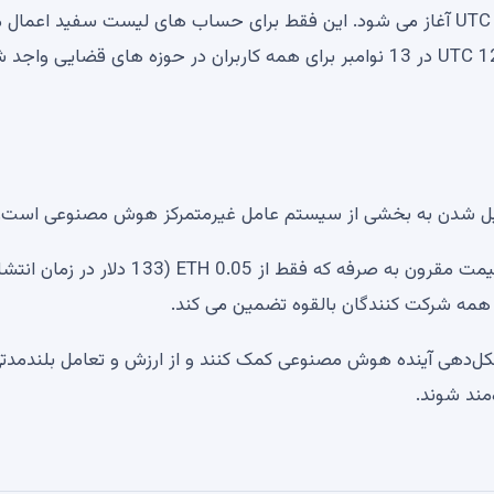
فروش نود لیست سفید در 11 نوامبر 2024 ساعت 12:00 UTC آغاز می شود. این فقط برای حساب های لیست سفید اعما
شود. در همین حال، دور فروش گره عمومی در ساعت 12:00 UTC در 13 نوامبر برای همه کاربران در حوزه های قضایی 
با طیف گسترده ای از سطوح (32 ردیف منحصر به فرد) و قیمت مقرون به صرفه که فقط از 0.05 ETH (133 دلار در 
 همه شرکت کنندگان بالقوه تضمین می کند.
نیاد 0G، افراد می‌توانند به شکل‌دهی آینده هوش مصنوعی کمک کنند و از ارزش و تعامل بلندمد
مند شوند.