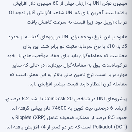
میلیون توکن UNI به ارزش بیش از 60 میلیون دلار افزایش
یافته است. آخرین باری که UNI شاهد افزایش قابل توجه OI
 ماه آوریل بود. زیرا قیمت به سرعت کاهش یافت
علاوه بر این، نرخ بودجه برای UNI در روزهای گذشته از حدود
5٪ به 10٪ با نرخ سرمایه مثبت دو برابر شد. این بدان
ناست که معامله‌گران باید برای حفظ موقعیت‌های باز خود
 کوتاه‌مدت پول به معامله‌گران بپردازند، در حالی که سایر
ارد برابر است. نرخ تامین مالی بالاتر به این معنی است که
امله گران انتظار دارند قیمت بیشتر افزایش یابد.
پیشروهای UNI در شاخص CoinDesk 20 با رشد 8.2 درصدی،
از رشد 6 درصدی بیت کوین به 74600 دلار پیشی گرفته اند.
حدود 8.5 درصد از عملکرد ضعیف شامل Ripple’s (XRP) و
Polkado) است که هر دو کمتر از 4٪ افزایش یافته اند.