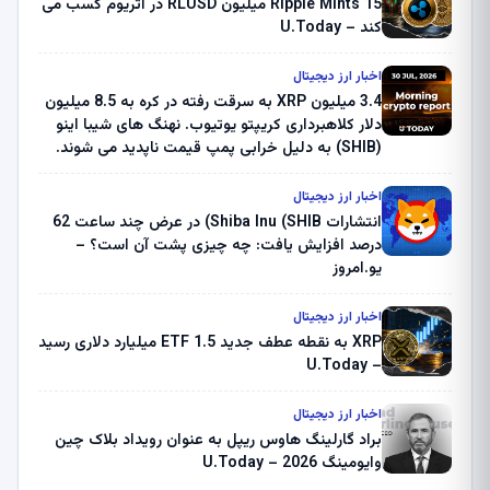
Ripple Mints 15 میلیون RLUSD در اتریوم کسب می
کند – U.Today
اخبار ارز دیجیتال
3.4 میلیون XRP به سرقت رفته در کره به 8.5 میلیون
دلار کلاهبرداری کریپتو یوتیوب. نهنگ های شیبا اینو
(SHIB) به دلیل خرابی پمپ قیمت ناپدید می شوند.
بلک راک 89.83 میلیون دلار U-Turn در بیت کوین را
ثبت کرد – گزارش کریپتو صبح – U.Today
اخبار ارز دیجیتال
انتشارات Shiba Inu (SHIB) در عرض چند ساعت 62
درصد افزایش یافت: چه چیزی پشت آن است؟ –
یو.امروز
اخبار ارز دیجیتال
XRP به نقطه عطف جدید ETF 1.5 میلیارد دلاری رسید
– U.Today
اخبار ارز دیجیتال
براد گارلینگ هاوس ریپل به عنوان رویداد بلاک چین
وایومینگ 2026 – U.Today