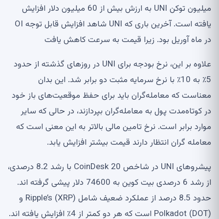
میلیون توکن UNI به ارزش بیش از 60 میلیون دلار افزایش
یافته است. آخرین باری که UNI شاهد افزایش قابل توجه OI
 ماه آوریل بود. زیرا قیمت به سرعت کاهش یافت
علاوه بر این، نرخ بودجه برای UNI در روزهای گذشته از حدود
5٪ به 10٪ با نرخ سرمایه مثبت دو برابر شد. این بدان
ناست که معامله‌گران باید برای حفظ موقعیت‌های باز خود
 کوتاه‌مدت پول به معامله‌گران بپردازند، در حالی که سایر
ارد برابر است. نرخ تامین مالی بالاتر به این معنی است که
امله گران انتظار دارند قیمت بیشتر افزایش یابد.
پیشروهای UNI در شاخص CoinDesk 20 با رشد 8.2 درصدی،
از رشد 6 درصدی بیت کوین به 74600 دلار پیشی گرفته اند.
حدود 8.5 درصد از عملکرد ضعیف شامل Ripple’s (XRP) و
Polkado) است که هر دو کمتر از 4٪ افزایش یافته اند.