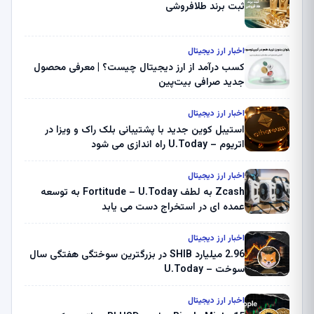
ثبت برند طلافروشی
اخبار ارز دیجیتال
کسب درآمد از ارز دیجیتال چیست؟ | معرفی محصول
جدید صرافی بیت‌پین
اخبار ارز دیجیتال
استیبل کوین جدید با پشتیبانی بلک راک و ویزا در
اتریوم – U.Today راه اندازی می شود
اخبار ارز دیجیتال
Zcash به لطف Fortitude – U.Today به توسعه
عمده ای در استخراج دست می یابد
اخبار ارز دیجیتال
2.96 میلیارد SHIB در بزرگترین سوختگی هفتگی سال
سوخت – U.Today
اخبار ارز دیجیتال