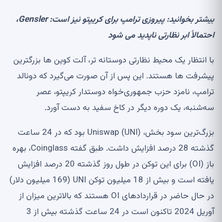
شتر بخوانید:
پیروزی ترامپ برای کریپتو نیز است: Gensler،
تمالاً ابر نظارتی ناپدید می شود
 انتظار یک محیط نظارتی دوستانه تر، آلت کوین ها بزرگترین
شرفت ها هستند. این پس از آن صورت می‌گیرد که دونالد
امپ، نامزد حزب جمهوری‌خواه دوستدار کریپتو، عصر
‌شنبه، یک دوره دیگر در کاخ سفید به دست آورد.
بزرگ‌ترین سود بخش، Uniswap (UNI) بود که در 24 ساعت
گذشته 28 درصد افزایش داشت. طبق گفته Coinglass، بهره
باز (OI) برای این توکن در طول روز گذشته 20 درصد افزایش
یافته است و بیش از 18 میلیون توکن UNI (169 میلیون دلار)
در حال حاضر در قراردادهای OI هستند که بالاترین میزان از
آوریل 2024 تاکنون است در 24 ساعت گذشته بیش از 3