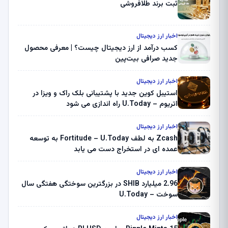
ثبت برند طلافروشی
اخبار ارز دیجیتال
کسب درآمد از ارز دیجیتال چیست؟ | معرفی محصول
جدید صرافی بیت‌پین
اخبار ارز دیجیتال
استیبل کوین جدید با پشتیبانی بلک راک و ویزا در
اتریوم – U.Today راه اندازی می شود
اخبار ارز دیجیتال
Zcash به لطف Fortitude – U.Today به توسعه
عمده ای در استخراج دست می یابد
اخبار ارز دیجیتال
2.96 میلیارد SHIB در بزرگترین سوختگی هفتگی سال
سوخت – U.Today
اخبار ارز دیجیتال