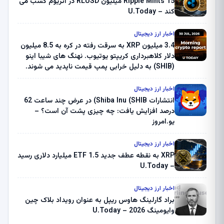
Ripple Mints 15 میلیون RLUSD در اتریوم کسب می
کند – U.Today
اخبار ارز دیجیتال
3.4 میلیون XRP به سرقت رفته در کره به 8.5 میلیون
دلار کلاهبرداری کریپتو یوتیوب. نهنگ های شیبا اینو
(SHIB) به دلیل خرابی پمپ قیمت ناپدید می شوند.
بلک راک 89.83 میلیون دلار U-Turn در بیت کوین را
ثبت کرد – گزارش کریپتو صبح – U.Today
اخبار ارز دیجیتال
انتشارات Shiba Inu (SHIB) در عرض چند ساعت 62
درصد افزایش یافت: چه چیزی پشت آن است؟ –
یو.امروز
اخبار ارز دیجیتال
XRP به نقطه عطف جدید ETF 1.5 میلیارد دلاری رسید
– U.Today
اخبار ارز دیجیتال
براد گارلینگ هاوس ریپل به عنوان رویداد بلاک چین
وایومینگ 2026 – U.Today