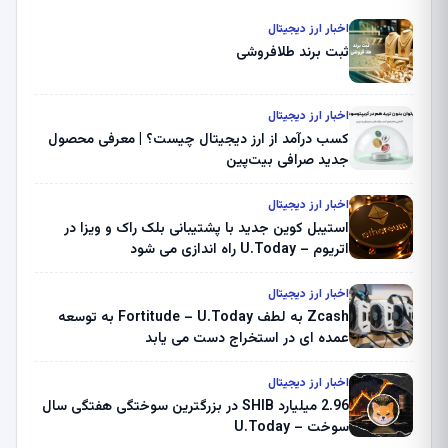
اخبار ارز دیجیتال
ثبت برند طلافروشی
اخبار ارز دیجیتال
کسب درآمد از ارز دیجیتال چیست؟ | معرفی محصول
جدید صرافی بیت‌پین
اخبار ارز دیجیتال
استیبل کوین جدید با پشتیبانی بلک راک و ویزا در
اتریوم – U.Today راه اندازی می شود
اخبار ارز دیجیتال
Zcash به لطف Fortitude – U.Today به توسعه
عمده ای در استخراج دست می یابد
اخبار ارز دیجیتال
2.96 میلیارد SHIB در بزرگترین سوختگی هفتگی سال
سوخت – U.Today