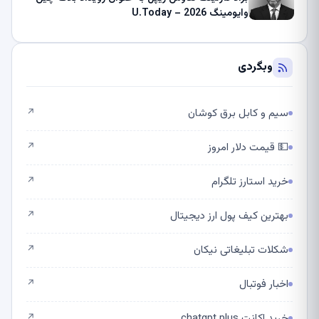
وایومینگ 2026 – U.Today
وبگردی
سیم و کابل برق کوشان
↗
💵 قیمت دلار امروز
↗
خرید استارز تلگرام
↗
بهترین کیف پول ارز دیجیتال
↗
شکلات تبلیغاتی نیکان
↗
اخبار فوتبال
↗
خرید اکانت chatgpt plus
↗