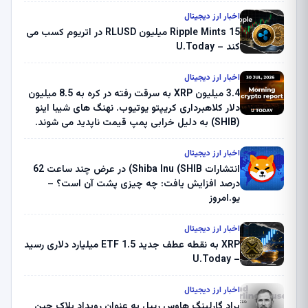
اخبار ارز دیجیتال
Ripple Mints 15 میلیون RLUSD در اتریوم کسب می
کند – U.Today
اخبار ارز دیجیتال
3.4 میلیون XRP به سرقت رفته در کره به 8.5 میلیون
دلار کلاهبرداری کریپتو یوتیوب. نهنگ های شیبا اینو
(SHIB) به دلیل خرابی پمپ قیمت ناپدید می شوند.
بلک راک 89.83 میلیون دلار U-Turn در بیت کوین را
ثبت کرد – گزارش کریپتو صبح – U.Today
اخبار ارز دیجیتال
انتشارات Shiba Inu (SHIB) در عرض چند ساعت 62
درصد افزایش یافت: چه چیزی پشت آن است؟ –
یو.امروز
اخبار ارز دیجیتال
XRP به نقطه عطف جدید ETF 1.5 میلیارد دلاری رسید
– U.Today
اخبار ارز دیجیتال
براد گارلینگ هاوس ریپل به عنوان رویداد بلاک چین