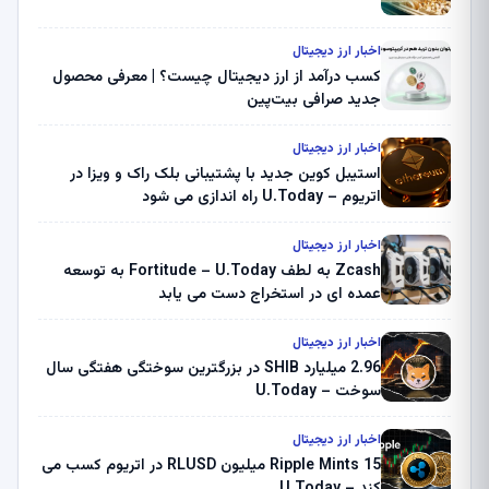
اخبار ارز دیجیتال
کسب درآمد از ارز دیجیتال چیست؟ | معرفی محصول
جدید صرافی بیت‌پین
اخبار ارز دیجیتال
استیبل کوین جدید با پشتیبانی بلک راک و ویزا در
اتریوم – U.Today راه اندازی می شود
اخبار ارز دیجیتال
Zcash به لطف Fortitude – U.Today به توسعه
عمده ای در استخراج دست می یابد
اخبار ارز دیجیتال
2.96 میلیارد SHIB در بزرگترین سوختگی هفتگی سال
سوخت – U.Today
اخبار ارز دیجیتال
Ripple Mints 15 میلیون RLUSD در اتریوم کسب می
کند – U.Today