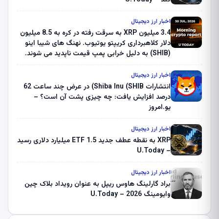
اخبار ارز دیجیتال
3.4 میلیون XRP به سرقت رفته در کره به 8.5 میلیون
دلار کلاهبرداری کریپتو یوتیوب. نهنگ های شیبا اینو
(SHIB) به دلیل خرابی پمپ قیمت ناپدید می شوند.
بلک راک 89.83 میلیون دلار U-Turn در بیت کوین را
ثبت کرد – گزارش کریپتو صبح – U.Today
اخبار ارز دیجیتال
انتشارات Shiba Inu (SHIB) در عرض چند ساعت 62
درصد افزایش یافت: چه چیزی پشت آن است؟ –
یو.امروز
اخبار ارز دیجیتال
XRP به نقطه عطف جدید ETF 1.5 میلیارد دلاری رسید
– U.Today
اخبار ارز دیجیتال
براد گارلینگ هاوس ریپل به عنوان رویداد بلاک چین
وایومینگ 2026 – U.Today