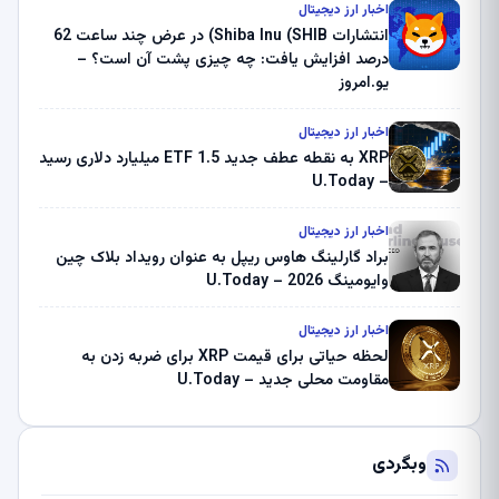
ثبت کرد – گزارش کریپتو صبح – U.Today
اخبار ارز دیجیتال
انتشارات Shiba Inu (SHIB) در عرض چند ساعت 62
درصد افزایش یافت: چه چیزی پشت آن است؟ –
یو.امروز
اخبار ارز دیجیتال
XRP به نقطه عطف جدید ETF 1.5 میلیارد دلاری رسید
– U.Today
اخبار ارز دیجیتال
براد گارلینگ هاوس ریپل به عنوان رویداد بلاک چین
وایومینگ 2026 – U.Today
اخبار ارز دیجیتال
لحظه حیاتی برای قیمت XRP برای ضربه زدن به
مقاومت محلی جدید – U.Today
وبگردی