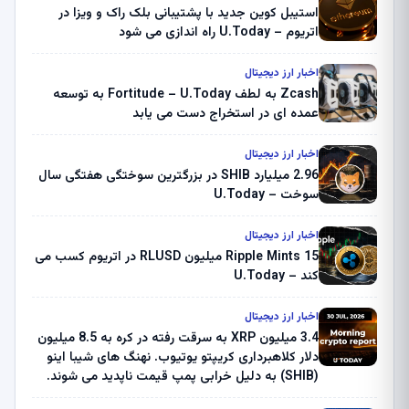
استیبل کوین جدید با پشتیبانی بلک راک و ویزا در
اتریوم – U.Today راه اندازی می شود
اخبار ارز دیجیتال
Zcash به لطف Fortitude – U.Today به توسعه
عمده ای در استخراج دست می یابد
اخبار ارز دیجیتال
2.96 میلیارد SHIB در بزرگترین سوختگی هفتگی سال
سوخت – U.Today
اخبار ارز دیجیتال
Ripple Mints 15 میلیون RLUSD در اتریوم کسب می
کند – U.Today
اخبار ارز دیجیتال
3.4 میلیون XRP به سرقت رفته در کره به 8.5 میلیون
دلار کلاهبرداری کریپتو یوتیوب. نهنگ های شیبا اینو
(SHIB) به دلیل خرابی پمپ قیمت ناپدید می شوند.
بلک راک 89.83 میلیون دلار U-Turn در بیت کوین را