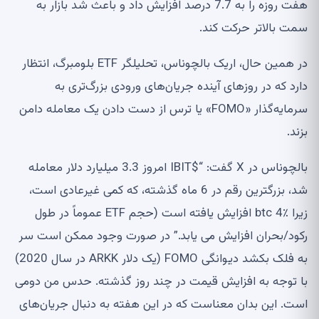
هفت روزه را به 7.7 درصد افزایش داد و باعث شد بازار به
سمت بالاتر حرکت کند.
در همین حال، اریک بالچوناس، تحلیلگر ETF بلومبرگ، انتظار
دارد که در روزهای آینده جریان‌های ورودی بزرگ‌تری به
سرمایه‌گذار «FOMO» یا ترس از دست دادن یک معامله دامن
بزند.
بالچوناس در X گفت: “$IBIT امروز 3.3 میلیارد دلار معامله
شد، بزرگترین رقم در 6 ماه گذشته، که کمی غیرعادی است،
زیرا btc 4٪ افزایش یافته است (حجم ETF عموماً در طول
رکود/بحران افزایش می یابد.” در صورت وجود ممکن است سر
به فلک بکشد دیوانگی FOMO (یک دلار ARKK در سال 2020)
با توجه به افزایش قیمت در چند روز گذشته. حدس من دومی
است. این بدان معناست که در این هفته به دنبال جریان‌های