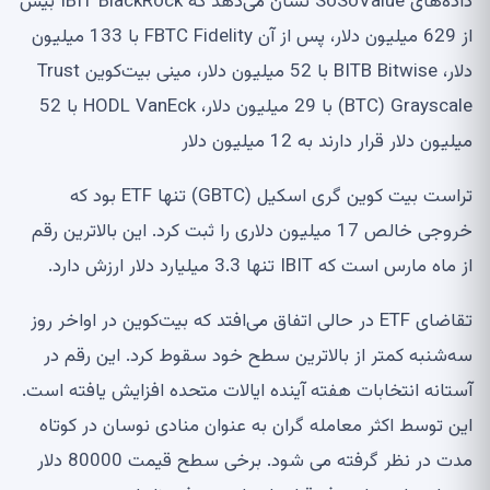
داده‌های SoSoValue نشان می‌دهد که IBIT BlackRock بیش
از 629 میلیون دلار، پس از آن FBTC Fidelity با 133 میلیون
دلار، BITB Bitwise با 52 میلیون دلار، مینی بیت‌کوین Trust
(BTC) Grayscale با 29 میلیون دلار، HODL VanEck با 52
میلیون دلار قرار دارند به 12 میلیون دلار
تراست بیت کوین گری اسکیل (GBTC) تنها ETF بود که
خروجی خالص 17 میلیون دلاری را ثبت کرد. این بالاترین رقم
از ماه مارس است که IBIT تنها 3.3 میلیارد دلار ارزش دارد.
تقاضای ETF در حالی اتفاق می‌افتد که بیت‌کوین در اواخر روز
سه‌شنبه کمتر از بالاترین سطح خود سقوط کرد. این رقم در
آستانه انتخابات هفته آینده ایالات متحده افزایش یافته است.
این توسط اکثر معامله گران به عنوان منادی نوسان در کوتاه
مدت در نظر گرفته می شود. برخی سطح قیمت 80000 دلار