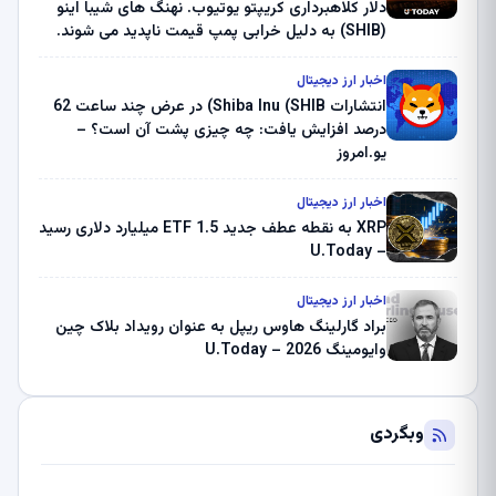
دلار کلاهبرداری کریپتو یوتیوب. نهنگ های شیبا اینو
(SHIB) به دلیل خرابی پمپ قیمت ناپدید می شوند.
بلک راک 89.83 میلیون دلار U-Turn در بیت کوین را
ثبت کرد – گزارش کریپتو صبح – U.Today
اخبار ارز دیجیتال
انتشارات Shiba Inu (SHIB) در عرض چند ساعت 62
درصد افزایش یافت: چه چیزی پشت آن است؟ –
یو.امروز
اخبار ارز دیجیتال
XRP به نقطه عطف جدید ETF 1.5 میلیارد دلاری رسید
– U.Today
اخبار ارز دیجیتال
براد گارلینگ هاوس ریپل به عنوان رویداد بلاک چین
وایومینگ 2026 – U.Today
وبگردی