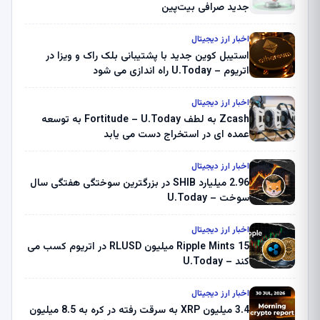
جدید صرافی بیت‌پین
اخبار ارز دیجیتال
استیبل کوین جدید با پشتیبانی بلک راک و ویزا در
اتریوم – U.Today راه اندازی می شود
اخبار ارز دیجیتال
Zcash به لطف Fortitude – U.Today به توسعه
عمده ای در استخراج دست می یابد
اخبار ارز دیجیتال
2.96 میلیارد SHIB در بزرگترین سوختگی هفتگی سال
سوخت – U.Today
اخبار ارز دیجیتال
Ripple Mints 15 میلیون RLUSD در اتریوم کسب می
کند – U.Today
اخبار ارز دیجیتال
3.4 میلیون XRP به سرقت رفته در کره به 8.5 میلیون