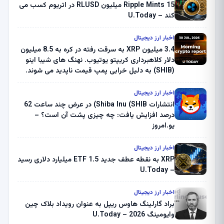
Ripple Mints 15 میلیون RLUSD در اتریوم کسب می
کند – U.Today
اخبار ارز دیجیتال
3.4 میلیون XRP به سرقت رفته در کره به 8.5 میلیون
دلار کلاهبرداری کریپتو یوتیوب. نهنگ های شیبا اینو
(SHIB) به دلیل خرابی پمپ قیمت ناپدید می شوند.
بلک راک 89.83 میلیون دلار U-Turn در بیت کوین را
ثبت کرد – گزارش کریپتو صبح – U.Today
اخبار ارز دیجیتال
انتشارات Shiba Inu (SHIB) در عرض چند ساعت 62
درصد افزایش یافت: چه چیزی پشت آن است؟ –
یو.امروز
اخبار ارز دیجیتال
XRP به نقطه عطف جدید ETF 1.5 میلیارد دلاری رسید
– U.Today
اخبار ارز دیجیتال
براد گارلینگ هاوس ریپل به عنوان رویداد بلاک چین
وایومینگ 2026 – U.Today