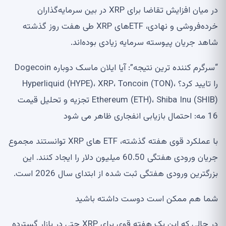
در میان افزایش تقاضا برای XRP در بین سرمایه‌گذاران
خرده‌فروشی و نهادی، ETF‌های XRP طی هفت روز گذشته
شاهد جریان پیوسته سرمایه زیادی بوده‌اند.
“سرگرم کننده ترین نتیجه”: آیا ایلان ماسک دوباره Dogecoin
را تایید کرد؟ Hyperliquid (HYPE)، XRP، Toncoin (TON)،
Ethereum (ETH)، Shiba Inu (SHIB) تجزیه و تحلیل قیمت
16 مه: احتمال بازیابی انفجاری ظاهر می شود
با عملکرد قوی هفته گذشته، ETF های XRP توانستند مجموع
جریان ورودی هفتگی 60.50 میلیون دلار را ایجاد کنند. این
بزرگترین ورودی هفتگی ثبت شده از ابتدای سال 2026 است.
شما هم ممکن است دوست داشته باشید
در حالی که این یک هفته قوی برای XRP حتی در بازار گسترده