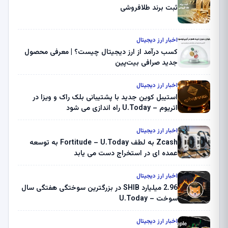
ثبت برند طلافروشی
اخبار ارز دیجیتال
کسب درآمد از ارز دیجیتال چیست؟ | معرفی محصول
جدید صرافی بیت‌پین
اخبار ارز دیجیتال
استیبل کوین جدید با پشتیبانی بلک راک و ویزا در
اتریوم – U.Today راه اندازی می شود
اخبار ارز دیجیتال
Zcash به لطف Fortitude – U.Today به توسعه
عمده ای در استخراج دست می یابد
اخبار ارز دیجیتال
2.96 میلیارد SHIB در بزرگترین سوختگی هفتگی سال
سوخت – U.Today
اخبار ارز دیجیتال