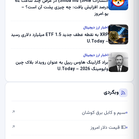
انتشارات Shiba Inu (SHIB) در عرض چند ساعت 62
درصد افزایش یافت: چه چیزی پشت آن است؟ –
یو.امروز
اخبار ارز دیجیتال
XRP به نقطه عطف جدید ETF 1.5 میلیارد دلاری رسید
– U.Today
اخبار ارز دیجیتال
براد گارلینگ هاوس ریپل به عنوان رویداد بلاک چین
وایومینگ 2026 – U.Today
وبگردی
سیم و کابل برق کوشان
↗
💵 قیمت دلار امروز
↗