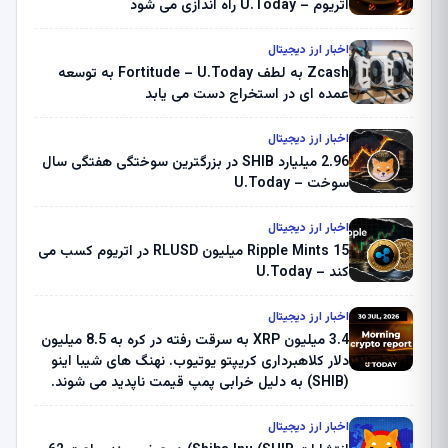
اتریوم – U.Today راه اندازی می شود
اخبار ارز دیجیتال
Zcash به لطف Fortitude – U.Today به توسعه
عمده ای در استخراج دست می یابد
اخبار ارز دیجیتال
2.96 میلیارد SHIB در بزرگترین سوختگی هفتگی سال
سوخت – U.Today
اخبار ارز دیجیتال
Ripple Mints 15 میلیون RLUSD در اتریوم کسب می
کند – U.Today
اخبار ارز دیجیتال
3.4 میلیون XRP به سرقت رفته در کره به 8.5 میلیون
دلار کلاهبرداری کریپتو یوتیوب. نهنگ های شیبا اینو
(SHIB) به دلیل خرابی پمپ قیمت ناپدید می شوند.
بلک راک 89.83 میلیون دلار U-Turn در بیت کوین را
ثبت کرد – گزارش کریپتو صبح – U.Today
اخبار ارز دیجیتال