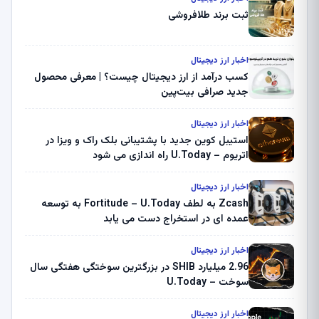
ثبت برند طلافروشی
اخبار ارز دیجیتال
کسب درآمد از ارز دیجیتال چیست؟ | معرفی محصول
جدید صرافی بیت‌پین
اخبار ارز دیجیتال
استیبل کوین جدید با پشتیبانی بلک راک و ویزا در
اتریوم – U.Today راه اندازی می شود
اخبار ارز دیجیتال
Zcash به لطف Fortitude – U.Today به توسعه
عمده ای در استخراج دست می یابد
اخبار ارز دیجیتال
2.96 میلیارد SHIB در بزرگترین سوختگی هفتگی سال
سوخت – U.Today
اخبار ارز دیجیتال