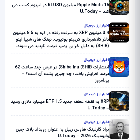
Ripple Mints 15 میلیون RLUSD در اتریوم کسب می
کند – U.Today
اخبار ارز دیجیتال
3.4 میلیون XRP به سرقت رفته در کره به 8.5 میلیون
دلار کلاهبرداری کریپتو یوتیوب. نهنگ های شیبا اینو
(SHIB) به دلیل خرابی پمپ قیمت ناپدید می شوند.
بلک راک 89.83 میلیون دلار U-Turn در بیت کوین را
ثبت کرد – گزارش کریپتو صبح – U.Today
اخبار ارز دیجیتال
انتشارات Shiba Inu (SHIB) در عرض چند ساعت 62
درصد افزایش یافت: چه چیزی پشت آن است؟ –
یو.امروز
اخبار ارز دیجیتال
XRP به نقطه عطف جدید ETF 1.5 میلیارد دلاری رسید
– U.Today
اخبار ارز دیجیتال
براد گارلینگ هاوس ریپل به عنوان رویداد بلاک چین
وایومینگ 2026 – U.Today