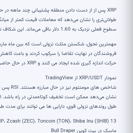
سطوح فعلی نزدیک به 1.60 دلار باقی می‌ماند. این شکاف نشان می‌دهد که فروش‌های اخیر چقدر به ساختار آسیب وارد کرده است.
فروشندگان در نهایت تقاضا را سرکوب کردند و باعث کاهش
حرکت اندازه گیری شده ایجاد می کنند و XRP در حال حاضر در تلاش است تا حدود 1.14 دلار را تثبیت کند.
نمودار XRP/USDT از TradingView
شاخص های 
نشان می‌دهد ممکن است تخفیف کوتاه‌مدتی در راه باشد. 
طول روندهای نزولی قوی، دارایی ها می توانند برای مدت ط
ماسک در بیت کوین Bull Draper