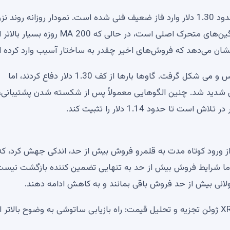
XRP پس از از دست دادن منطقه پشتیبانی چند ماهه در حدود 1.30 دلار وارد فاز ضعیف فنی شده است. نمودار روزانه روند
طولانی‌تری را نشان می‌دهد که معاملات قیمت کمتر از میانگین‌های متحرک اصلی است، در حالی که MA 200 روزه بسیار با
مهمترین تحول، شکستن مثلث نزولی است که بین ماه مارس و می شکل گرفت. گاوها بارها از کف 1.30 دلار دفاع کردند، اما
 شدید شد. چنین الگوهایی معمولاً پس از شکسته شدن پشتیبانی،
مومنتوم نیز در حال مبارزه هستند. RSI پس از ورود کوتاه مدت به قلمرو فروش بیش از حد، اندکی جهش کرد، ک
اما شرایط فروش بیش از حد به تنهایی تضمین کننده بازگشت نیست
ولانی بیش از حد فروش باقی بمانند و به کاهش ادامه دهند.
XRP، Zcash (ZEC)، Toncoin (TON)، Shiba Inu (SHIB) 13 ژوئن تجزیه و تحلیل قیمت: راه بازیابی ساتوشی به وضوح بالاتر ا