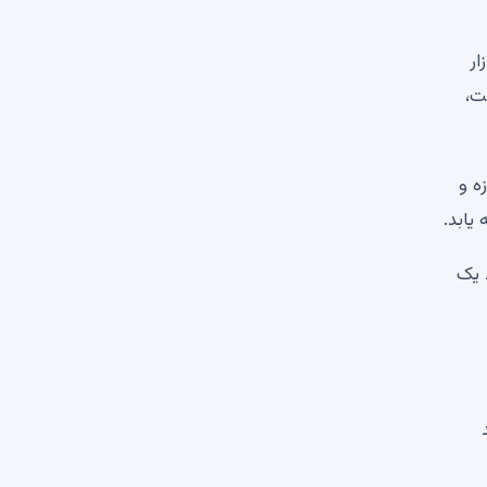
ار
ت،
 400 دلار گیر کرده است. رشد صعودی توسط میانگین متحرک 50 روزه و
ط یک
د