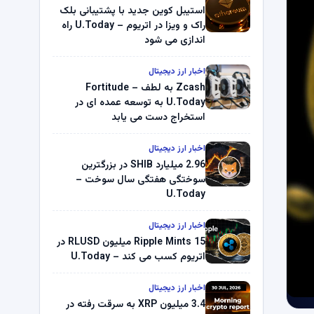
استیبل کوین جدید با پشتیبانی بلک
راک و ویزا در اتریوم – U.Today راه
اندازی می شود
اخبار ارز دیجیتال
Zcash به لطف Fortitude –
U.Today به توسعه عمده ای در
استخراج دست می یابد
اخبار ارز دیجیتال
2.96 میلیارد SHIB در بزرگترین
سوختگی هفتگی سال سوخت –
U.Today
اخبار ارز دیجیتال
Ripple Mints 15 میلیون RLUSD در
اتریوم کسب می کند – U.Today
اخبار ارز دیجیتال
3.4 میلیون XRP به سرقت رفته در