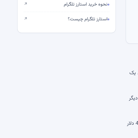
نحوه خرید استارز تلگرام
↗
استارز تلگرام چیست؟
↗
ط یک
ای دیگر
پس از کاهش از 600 دلار به تقریباً 250 دلار در عرض چند روز، ZEC بهبود موفقیت آمیزی داشت و در حال حاضر در حدود 430 دلار