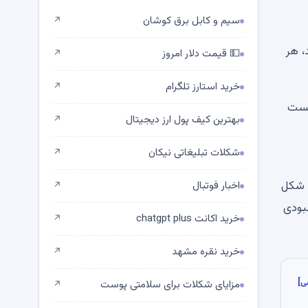
سیم و کابل برق کوشان
↗
ه نباشد، هر
💵 قیمت دلار امروز
↗
خرید استارز تلگرام
↗
 پس از شکست
بهترین کیف پول ارز دیجیتال
↗
شکلات تبلیغاتی نیکان
↗
ت شکل
اخبار فوتبال
↗
بودی
خرید اکانت chatgpt plus
↗
خرید نقره مشهد
↗
ی]
مزایای شکلات برای سلامتی پوست
↗