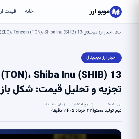
موبو ارز
خانه
قیمت ارز
خانه
اخبار ارز دیجیتال
XRP، Zcash (ZEC)، Toncoin (TON)، Shiba Inu (SHIB) 13 ژوئن تجزیه و تحلیل قیمت: شکل با
›
›
اخبار ارز دیجیتال
تجزیه و تحلیل قیمت: شکل بازیابی
نویسنده:
تاریخ انتشار:
زمان مطالعه:
تیم تولید محتوا
۲۳ خرداد ۱۴۰۵
۱ دقیقه