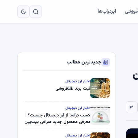
به
مح
آموزشی
ایردراپ‌ها
اص
جدیدترین مطالب
XRP، Zca ژوئن
اخبار ارز دیجیتال
ثبت برند طلافروشی
اخبار ارز دیجیتال
کسب درآمد از ارز دیجیتال چیست؟ |
معرفی محصول جدید صرافی بیت‌پین
اخبار ارز دیجیتال