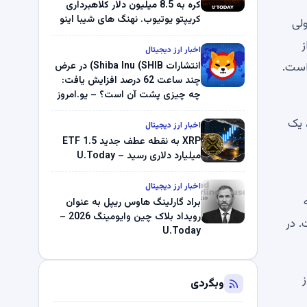
کره به 8.5 میلیون دلار کلاهبرداری
کریپتو یوتیوب. نهنگ های شیبا اینو
 نزولی
(SHIB) به دلیل خرابی پمپ قیمت
لاتر از
ناپدید می شوند. بلک راک 89.83
اخبار ارز دیجیتال
میلیون دلار U-Turn در بیت کوین را
انتشارات Shiba Inu (SHIB) در عرض
ثبت کرد – گزارش کریپتو صبح –
چند ساعت 62 درصد افزایش یافت:
U.Today
چه چیزی پشت آن است؟ – یو.امروز
 یک
اخبار ارز دیجیتال
XRP به نقطه عطف جدید ETF 1.5
میلیارد دلاری رسید – U.Today
اخبار ارز دیجیتال
ه
براد گارلینگ هاوس ریپل به عنوان
رویداد بلاک چین وایومینگ 2026 –
. در
U.Today
ز
وبگردی