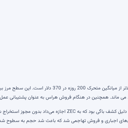
با وجود کاهش سرعت حرکت کوتاه مدت، ZEC همچنان بالاتر از میانگین متحرک 200 روزه در 370 دلار است.
 می ماند. همچنین در هنگام فروش هراس به عنوان پشتیبانی عمل 
به‌جای شکست تدریجی روند، سقوط اخیر Zcash عمدتاً به دلیل کشف باگی بود که به ZEC اجازه می‌داد بدون مج
لال‌های اجباری و فروش تهاجمی شد که باعث شد حجم به سطوح شد