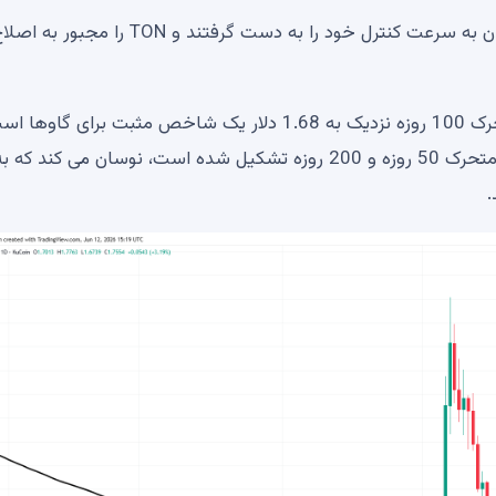
پس از صعود انفجاری ماه می به بالای 2.80 دلار، فروشندگان به سرعت کنترل خود را به دست گرفتند و TON را مجبور ب
توانایی توکن برای بازیابی و نگه داشتن بالاتر از میانگین متحرک 100 روزه نزدیک به 1.68 دلار یک شاخص مثبت برای گاو
علاوه بر این، قیمت در اطراف خوشه ای که توسط میانگین متحرک 50 روزه و 200 روزه تشکیل شده است، نوسان می کند که 
.