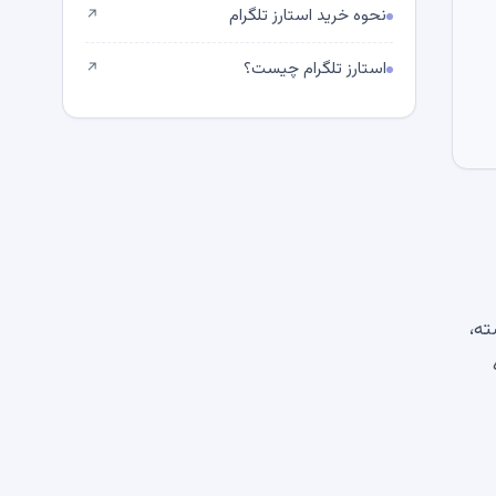
نحوه خرید استارز تلگرام
↗
استارز تلگرام چیست؟
↗
گذشته،
سیده