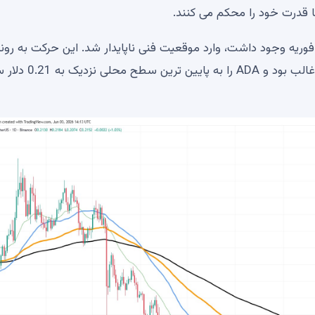
وریه وجود داشت، وارد موقعیت فنی ناپایدار شد. این حرکت به رون
نزولی ادامه داد که بر روند قیمت ها در بیشتر سال گذشته غالب بود و ADA 