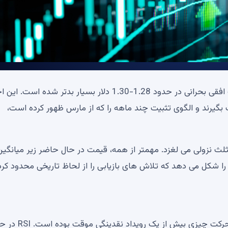
تصویر فنی XRP پس از سقوط دارایی به زیر منطقه حمایت افقی بحرانی در حدود 1.28-1.30 دلار بسیار بدتر شده
 بگیرند و الگوی تثبیت چند ماهه را که از مارس ظهور کرده است،
به پایینی مثلث نزولی می لغزد. مهمتر از همه، قیمت در حال حاضر زیر میانگین
و روند نزولی را شکل می دهد که تلاش های بازیابی را از لحاظ تاریخی محدود کر
حجم در طول شکست افزایش یافت که نشان می‌دهد این حرکت چیزی بیش از یک رویداد 