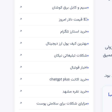
سیم و کابل برق کوشان
↗
💵 قیمت دلار امروز
↗
خرید استارز تلگرام
↗
بهترین کیف پول ارز دیجیتال
↗
نزولی
ای عمیق
شکلات تبلیغاتی نیکان
↗
اخبار فوتبال
↗
خرید اکانت chatgpt plus
↗
خرید نقره مشهد
↗
ی]
مزایای شکلات برای سلامتی پوست
↗