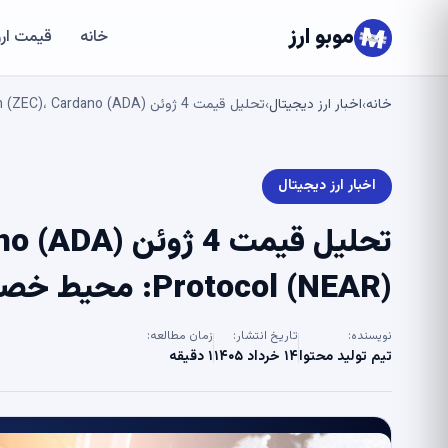
موبو ارز
خانه
قیمت ارز
خانه
اخبار ارز دیجیتال
تحلیل قیمت 4 ژوئن XRP، Zcash (ZEC)، Cardano (ADA) و Near Protocol (NEAR): محیط خصمانه برای گاوها – U.Today
›
›
اخبار ارز دیجیتال
Protocol (NEAR): محیط خصمانه برای گاوها – U.Today
نویسنده:
تاریخ انتشار:
زمان مطالعه:
تیم تولید محتوا
۱۴ خرداد ۱۴۰۵
۱ دقیقه