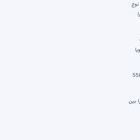
ین نوع
ا
ر به
یت پویا
ومنتوم مثبت است و RSI بالاتر از سطح خنثی باقی می‌ماند. اگر خریداران کنترل خود را بالای منطقه 550
نی قوی تری را بین