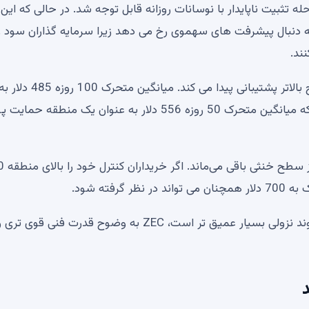
ه اوج های نزدیک به 700 دلار، ZEC وارد مرحله تثبیت ناپایدار با نوسانات روزانه قابل توجه شد. در حالی که ا
 دنبال پیشرفت های سهموی رخ می دهد زیرا سرمایه گذاران سود ر
ند.
مثبت ترین شاخص این است که هر عقب نشینی در سطوح بالاتر پشتیبانی پیدا می کند. میانگین متحرک 100 روزه 485 دلا
سطح حمایت ساختاری عمیق تری اشاره می کند، در حالی که میانگین متحرک 50 روزه 556 دلار به عنوان یک منطقه حما
با وجود هفته‌ها تثبیت، م
ته شود.
در حالی که XRP در حال حاضر در تلاش برای جلوگیری از روند نزولی بسیار عمیق تر است، ZEC به وضوح قدرت ف