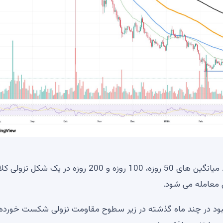
یک ساختار نزولی متمایز را می توان در نمودار مشاهده کرد. میانگین های 50 روزه، 100 روزه و 200 روزه در
هبود در چند ماه گذشته در زیر سطوح مقاومت نزولی شکست خورده