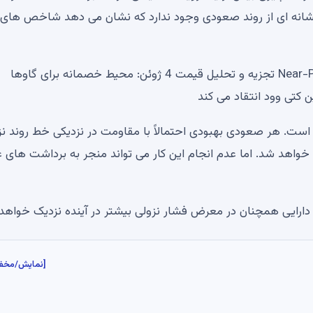
نه ای از روند صعودی وجود ندارد که نشان می دهد شاخص های
XRP، Zcash (ZEC)، Cardano (ADA) و Near-Protocol (NEAR) تجزیه و تحلیل قیمت 4 ژوئن: محیط خصمانه برای گاوها
ن کتی وود انتقاد می کند
لاری اولویت اول گاوها است. هر صعودی بهبودی احتمالاً با مقاومت در نزدیکی خط روند 
ای متحرک بالای 1.35-1.45 دلار مواجه خواهد شد. اما عدم انجام این کار می تواند منجر به برداشت ه
[نمایش/مخف