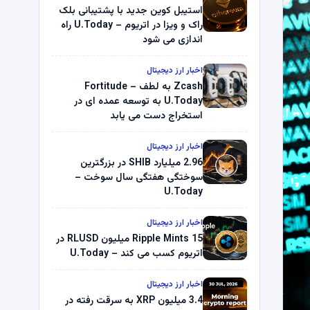
استیبل کوین جدید با پشتیبانی بلک
راک و ویزا در اتریوم – U.Today راه
اندازی می شود
اخبار ارز دیجیتال
Zcash به لطف Fortitude –
U.Today به توسعه عمده ای در
استخراج دست می یابد
اخبار ارز دیجیتال
2.96 میلیارد SHIB در بزرگترین
سوختگی هفتگی سال سوخت –
U.Today
اخبار ارز دیجیتال
Ripple Mints 15 میلیون RLUSD در
اتریوم کسب می کند – U.Today
اخبار ارز دیجیتال
3.4 میلیون XRP به سرقت رفته در