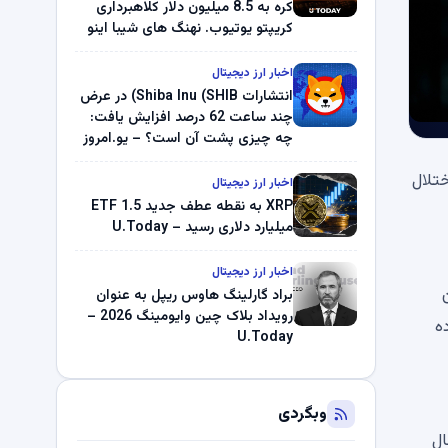
کره به 8.5 میلیون دلار کلاهبرداری
کریپتو یوتیوب. نهنگ های شیبا اینو
(SHIB) به دلیل خرابی پمپ قیمت
ناپدید می شوند. بلک راک 89.83
اخبار ارز دیجیتال
میلیون دلار U-Turn در بیت کوین را
انتشارات Shiba Inu (SHIB) در عرض
ثبت کرد – گزارش کریپتو صبح –
چند ساعت 62 درصد افزایش یافت:
U.Today
چه چیزی پشت آن است؟ – یو.امروز
 است. این اختلال
اخبار ارز دیجیتال
XRP به نقطه عطف جدید ETF 1.5
میلیارد دلاری رسید – U.Today
اخبار ارز دیجیتال
براد گارلینگ هاوس ریپل به عنوان
رویداد بلاک چین وایومینگ 2026 –
ده
U.Today
وبگردی
نقدینگی موقت بوده است. RSI در حال