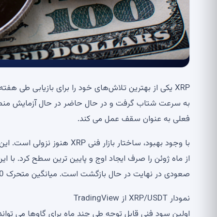
فعلی به عنوان سقف عمل می کند.
با وجود بهبود، ساختار بازار 
صعودی در نهایت در حال بازگشت است. میانگین متحرک 50 روزه، نزدیک به 1.19 دلار، سطح مهمی برای تماشا است.
نمودار XRP/USDT از TradingView
اولین سود فنی قابل توجه طی چند ماه برای گاوها می تواند 