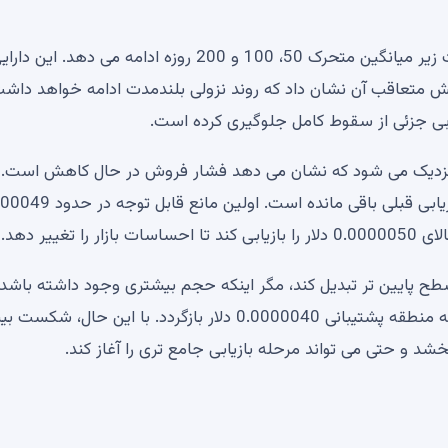
فروشندگان همچنان بر بازار تسلط دارند زیرا SHIB به تجارت زیر میانگین متحرک 50، 100 و 200 روزه ادامه می دهد
ش متعاقب آن نشان داد که روند نزولی بلندمدت ادامه خواهد داشت
 نزدیک می شود که نشان می دهد فشار فروش در حال کاهش است. ب
این حال، بازگشت نسبتاً ضعیف در مقایسه با تلاش‌های بازیابی قبلی باقی ما
ین سطح پایین تر تبدیل کند، مگر اینکه حجم بیشتری وجود داشته باشد.
خریداران نتوانند مقاومت نزدیک را بشکنند، توکن می تواند به منطقه پشتیبانی 0.0000040 دلار بازگردد. با این ح