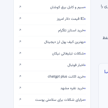
تری را
سیم و کابل برق کوشان
↗
💵 قیمت دلار امروز
↗
خرید استارز تلگرام
↗
حفظ
بهترین کیف پول ارز دیجیتال
↗
شکلات تبلیغاتی نیکان
↗
اخبار فوتبال
↗
ی]
خرید اکانت chatgpt plus
↗
خرید نقره مشهد
↗
مزایای شکلات برای سلامتی پوست
↗