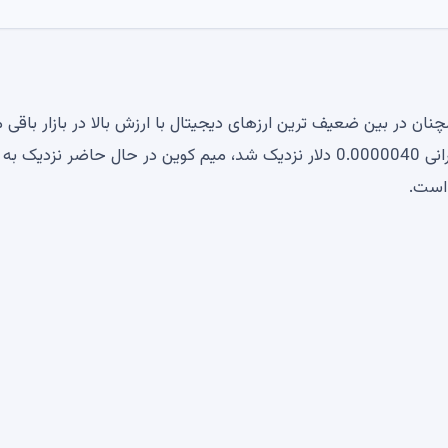
نان در بین ضعیف ترین ارزهای دیجیتال با ارزش بالا در بازار باقی م
است. پس از بهبودی پس از فروش که به سطح حمایت بحرانی 0.0000040 دلار نزدیک شد، میم کوین در حال حاضر نزدیک به