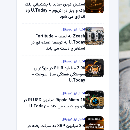
استیبل کوین جدید با پشتیبانی بلک
راک و ویزا در اتریوم – U.Today راه
اندازی می شود
اخبار ارز دیجیتال
Zcash به لطف Fortitude –
U.Today به توسعه عمده ای در
استخراج دست می یابد
اخبار ارز دیجیتال
2.96 میلیارد SHIB در بزرگترین
سوختگی هفتگی سال سوخت –
U.Today
اخبار ارز دیجیتال
Ripple Mints 15 میلیون RLUSD در
اتریوم کسب می کند – U.Today
اخبار ارز دیجیتال
3.4 میلیون XRP به سرقت رفته در