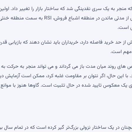
جر به یک سری نقدینگی شد که ساختار بازار را تغییر داد. اولین
ش است.
بیش از حد خرید فاصله دارد، خریداران باید نشان دهند که بازیابی قدر
 های روند میان مدت باز می گرداند و می تواند منجر به حرکت به
تحرک 200 روزه در حدود 75000 دلار شود. با این حال، اگر نتوان بر مقاومت غلبه کرد، ممکن است آزمایش 
بیت کوین به جای یک معکوس تایید شده در حال تثبیت است. گاوها هنوز با موانع
یافتن پشتیبانی نزدیک به 0.070 دلار، Dogecoin همچنان در یک ساختار نزولی بزرگ‌تر گیر کرده است که در تمام سال بر