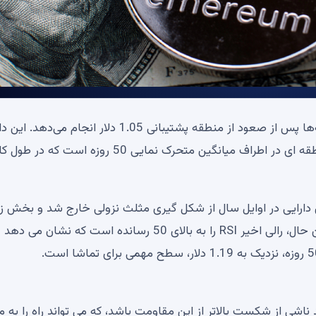
XRP یکی از بهترین تلاش‌های خود را برای بازیابی طی هفته‌ها پس از صعود از منطقه پشتیبانی 1.05 دلار انجام 
به سرعت شتاب گرفت و در حال حاضر در حال آزمایش منطقه ای در اطراف میانگین متحرک نمایی 50 روزه
فنی XRP هنوز نزولی است. این دارایی در اوایل سال از شکل گیری مثلث نزولی خارج شد و بخش 
از ماه ژوئن را صرف ایجاد اوج و پایین ترین سطح کرد. با این حال، رالی اخیر RSI را به بالای 50 رسانده است ک
ناشی از شکست بالاتر از این مقاومت باشد، که می تواند راه را به 