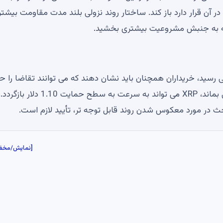
نمایی 100 روزه در حال حاضر در آن قرار دارد باز کند. ساختار روند نزولی بلند مدت مقاومت بیش
قاومت قابل توجهی رسید، خریداران همچنان باید نشان دهند که می توانند تقاضا را 
کنند. اگر رالی فعلی زیر میانگین متحرک نمایی 50 روزه باقی بماند، XRP می تواند به سرعت به سطح حمایت 1.10 دلار بازگردد.
ث در مورد معکوس شدن روند قابل توجه تر، تأیید لازم است.
[نمایش/مخف