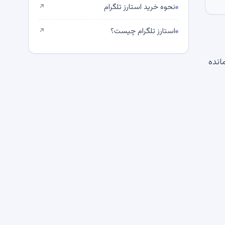
نحوه خرید استارز تلگرام
↗
استارز تلگرام چیست؟
↗
انده