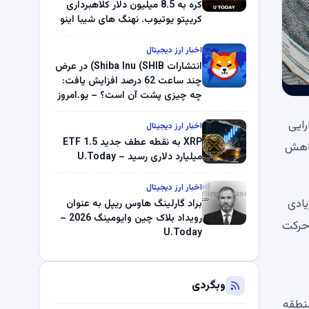
کره به 8.5 میلیون دلار کلاهبرداری
کریپتو یوتیوب. نهنگ های شیبا اینو
(SHIB) به دلیل خرابی پمپ قیمت
ناپدید می شوند. بلک راک 89.83
اخبار ارز دیجیتال
میلیون دلار U-Turn در بیت کوین را
انتشارات Shiba Inu (SHIB) در عرض
ثبت کرد – گزارش کریپتو صبح –
چند ساعت 62 درصد افزایش یافت:
U.Today
چه چیزی پشت آن است؟ – یو.امروز
می‌دهد. این دارایی
اخبار ارز دیجیتال
XRP به نقطه عطف جدید ETF 1.5
 است که در طول کاهش
میلیارد دلاری رسید – U.Today
اخبار ارز دیجیتال
زیادی
براد گارلینگ هاوس ریپل به عنوان
رویداد بلاک چین وایومینگ 2026 –
ه نشان می دهد حرکت
U.Today
وبگردی
منطقه