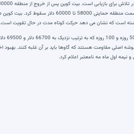
پس از یکی از بزرگترین فروش در ماه های اخیر، بیت کوین در تلاش برای بازیابی است. بیت کوین پس از خروج
دلاری قبل از مداخله خریداران و ایجاد یک رالی امدادی، به سمت منطقه حمایتی 58000 تا 60000 دلار سقوط کرد. بیت کو
اما تصویر کلی فنی همچنان دشوار است. میانگین متحرک 50 روزه و 100 روزه که به ترتیب نزدیک به 66700
 این سطوح اکنون خوشه اصلی مقاومت هستند که گاوها باید بر آن غلبه کنند. بهبود ا
نیمه اول ماه مه نامعتبر اعلام کرد.