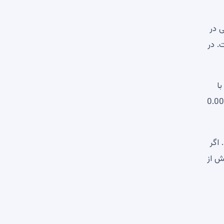
. این دارایی در
. در
ا
نده است. اولین مانع قابل توجه در حدود 0.0000049
 اگر
ال، شکست بیش از