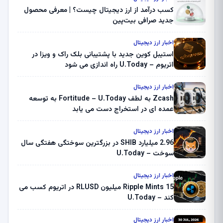
کسب درآمد از ارز دیجیتال چیست؟ | معرفی محصول
جدید صرافی بیت‌پین
اخبار ارز دیجیتال
استیبل کوین جدید با پشتیبانی بلک راک و ویزا در
اتریوم – U.Today راه اندازی می شود
اخبار ارز دیجیتال
Zcash به لطف Fortitude – U.Today به توسعه
عمده ای در استخراج دست می یابد
اخبار ارز دیجیتال
2.96 میلیارد SHIB در بزرگترین سوختگی هفتگی سال
سوخت – U.Today
اخبار ارز دیجیتال
Ripple Mints 15 میلیون RLUSD در اتریوم کسب می
کند – U.Today
اخبار ارز دیجیتال