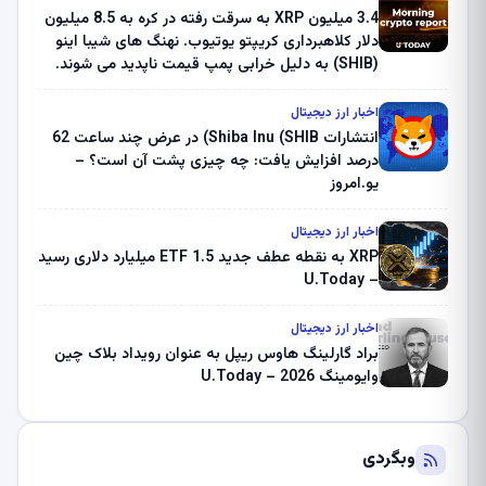
3.4 میلیون XRP به سرقت رفته در کره به 8.5 میلیون
دلار کلاهبرداری کریپتو یوتیوب. نهنگ های شیبا اینو
(SHIB) به دلیل خرابی پمپ قیمت ناپدید می شوند.
بلک راک 89.83 میلیون دلار U-Turn در بیت کوین را
ثبت کرد – گزارش کریپتو صبح – U.Today
اخبار ارز دیجیتال
انتشارات Shiba Inu (SHIB) در عرض چند ساعت 62
درصد افزایش یافت: چه چیزی پشت آن است؟ –
یو.امروز
اخبار ارز دیجیتال
XRP به نقطه عطف جدید ETF 1.5 میلیارد دلاری رسید
– U.Today
اخبار ارز دیجیتال
براد گارلینگ هاوس ریپل به عنوان رویداد بلاک چین
وایومینگ 2026 – U.Today
وبگردی