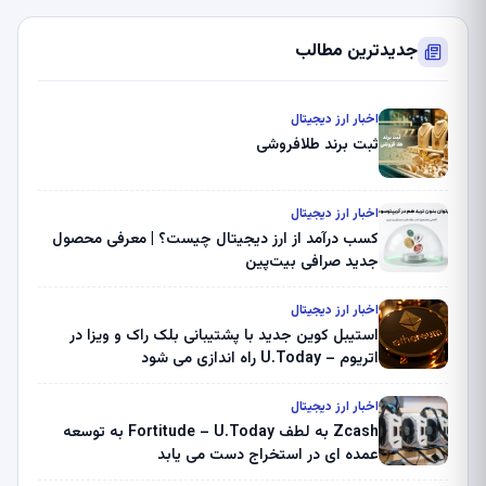
جدیدترین مطالب
اخبار ارز دیجیتال
ثبت برند طلافروشی
اخبار ارز دیجیتال
کسب درآمد از ارز دیجیتال چیست؟ | معرفی محصول
جدید صرافی بیت‌پین
اخبار ارز دیجیتال
استیبل کوین جدید با پشتیبانی بلک راک و ویزا در
اتریوم – U.Today راه اندازی می شود
اخبار ارز دیجیتال
Zcash به لطف Fortitude – U.Today به توسعه
عمده ای در استخراج دست می یابد