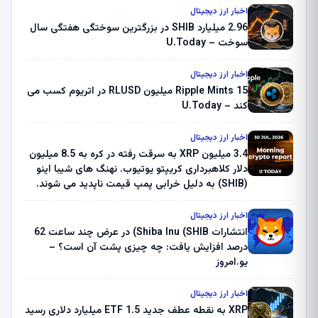
اخبار ارز دیجیتال
2.96 میلیارد SHIB در بزرگترین سوختگی هفتگی سال
سوخت – U.Today
اخبار ارز دیجیتال
Ripple Mints 15 میلیون RLUSD در اتریوم کسب می
کند – U.Today
اخبار ارز دیجیتال
3.4 میلیون XRP به سرقت رفته در کره به 8.5 میلیون
دلار کلاهبرداری کریپتو یوتیوب. نهنگ های شیبا اینو
(SHIB) به دلیل خرابی پمپ قیمت ناپدید می شوند.
بلک راک 89.83 میلیون دلار U-Turn در بیت کوین را
ثبت کرد – گزارش کریپتو صبح – U.Today
اخبار ارز دیجیتال
انتشارات Shiba Inu (SHIB) در عرض چند ساعت 62
درصد افزایش یافت: چه چیزی پشت آن است؟ –
یو.امروز
اخبار ارز دیجیتال
XRP به نقطه عطف جدید ETF 1.5 میلیارد دلاری رسید