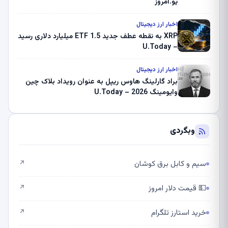
یو.امروز
اخبار ارز دیجیتال
XRP به نقطه عطف جدید ETF 1.5 میلیارد دلاری رسید
– U.Today
اخبار ارز دیجیتال
براد گارلینگ هاوس ریپل به عنوان رویداد بلاک چین
وایومینگ 2026 – U.Today
وبگردی
سیم و کابل برق کوشان
↗
💵 قیمت دلار امروز
↗
خرید استارز تلگرام
↗