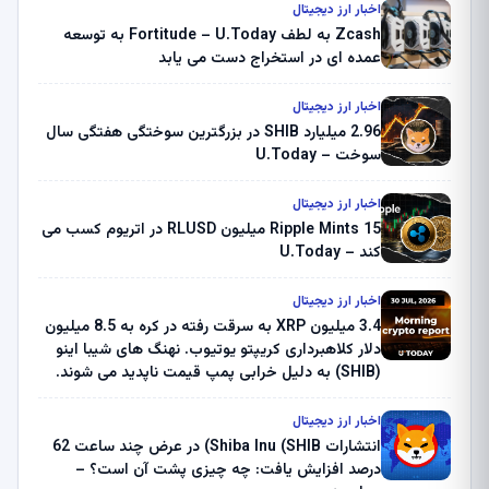
اخبار ارز دیجیتال
Zcash به لطف Fortitude – U.Today به توسعه
عمده ای در استخراج دست می یابد
اخبار ارز دیجیتال
2.96 میلیارد SHIB در بزرگترین سوختگی هفتگی سال
سوخت – U.Today
اخبار ارز دیجیتال
Ripple Mints 15 میلیون RLUSD در اتریوم کسب می
کند – U.Today
اخبار ارز دیجیتال
3.4 میلیون XRP به سرقت رفته در کره به 8.5 میلیون
دلار کلاهبرداری کریپتو یوتیوب. نهنگ های شیبا اینو
(SHIB) به دلیل خرابی پمپ قیمت ناپدید می شوند.
بلک راک 89.83 میلیون دلار U-Turn در بیت کوین را
ثبت کرد – گزارش کریپتو صبح – U.Today
اخبار ارز دیجیتال
انتشارات Shiba Inu (SHIB) در عرض چند ساعت 62
درصد افزایش یافت: چه چیزی پشت آن است؟ –