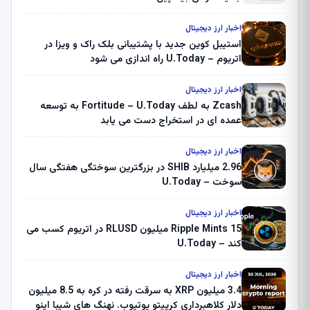
اخبار ارز دیجیتال
استیبل کوین جدید با پشتیبانی بلک راک و ویزا در
اتریوم – U.Today راه اندازی می شود
اخبار ارز دیجیتال
Zcash به لطف Fortitude – U.Today به توسعه
عمده ای در استخراج دست می یابد
اخبار ارز دیجیتال
2.96 میلیارد SHIB در بزرگترین سوختگی هفتگی سال
سوخت – U.Today
اخبار ارز دیجیتال
Ripple Mints 15 میلیون RLUSD در اتریوم کسب می
کند – U.Today
اخبار ارز دیجیتال
3.4 میلیون XRP به سرقت رفته در کره به 8.5 میلیون
دلار کلاهبرداری کریپتو یوتیوب. نهنگ های شیبا اینو