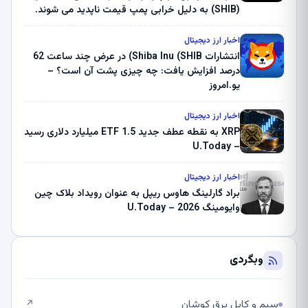
(SHIB) به دلیل خرابی پمپ قیمت ناپدید می شوند.
بلک راک 89.83 میلیون دلار U-Turn در بیت کوین را
ثبت کرد – گزارش کریپتو صبح – U.Today
اخبار ارز دیجیتال
انتشارات Shiba Inu (SHIB) در عرض چند ساعت 62
درصد افزایش یافت: چه چیزی پشت آن است؟ –
یو.امروز
اخبار ارز دیجیتال
XRP به نقطه عطف جدید ETF 1.5 میلیارد دلاری رسید
– U.Today
اخبار ارز دیجیتال
براد گارلینگ هاوس ریپل به عنوان رویداد بلاک چین
وایومینگ 2026 – U.Today
وبگردی
سیم و کابل برق کوشان
↗